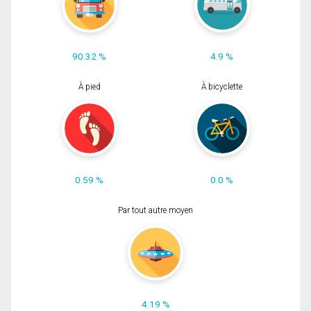
90.32 %
4.9 %
À pied
À bicyclette
0.59 %
0.0 %
Par tout autre moyen
4.19 %