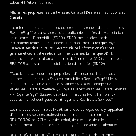
Édouard
|
Yukon
|
Nunavut
Afficher les propriétés résidentielles au Canada
|
Dernières inscriptions au
Canada
Les informations des propriétés sur ce site proviennent des inscriptions
Royal LePage
MD
et du service de distribution de données de l'Association
canadienne de l’immobilier (SDD®). SDD® met en référence des
inscriptions tenues par des agences immobilières autres que Royal
LePage et ses distributeurs. L'exactitude de l'information n'est pas
garantie et devrait être indépendamment vérifiée. La marque DDF®
appartient à l'Association canadienne de l’immobilier (ACI) et identifie le
REALTOR.ca Installation de distribution de données (SDD®).
*Tous les bureaux sont des propriétés indépendantes. Les bureaux
comprenant la mention « Services immobiliers Royal LePage
MD
Ltée »,
incluant sa division « Johnston & Daniel
MD
», « Royal LePage
MD
Credit
Valley Real Estate, Brokerage », « Royal LePage
MD
West Real Estate Services
», « Royal LePage
MD
Sussex », et « Les immeubles Mont-Tremblant »
appartiennent et sont gérés par Bridgemarq Real Estate Services
MD
.
Les marques de commerce MLS® ainsi que les logos qui s'y rapportent
désignent les services professionnels rendus par les membres
REALTORS® de l'ACI en vue de l'achat, de la vente et de la location de
biens immobiliers dans le cadre d'un système de vente collaborative.
REALTOR®, REALTORS® et le logo REALTOR® sont des marques