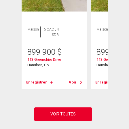
Maison
6 CAC , 4
Maison
6 CAC , 4
SDB
SDB
899 900
$
899 900
W
113 Greenshire Drive
113 Greenshire Driv
Hamilton, ON
Hamilton, ON
Voir
Enregistrer
Voir
Enregistrer