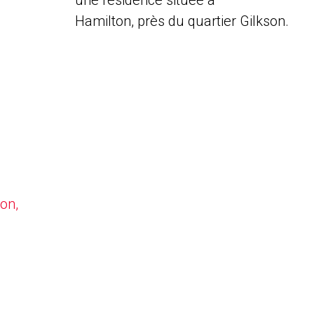
une résidence située à
Hamilton, près du quartier Gilkson.
on,