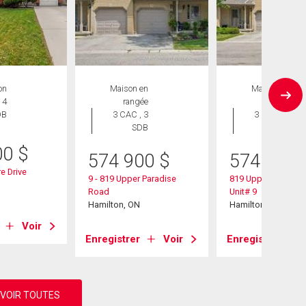
on
Maison en
Maison en
 4
rangée
rangée
DB
3 CAC , 3
3 CAC , 3
SDB
SDB
00
$
574 900
$
574 900
e Drive
9 - 819 Upper Paradise
819 Upper Paradis
Road
Unit# 9
Hamilton, ON
Hamilton, ON
Voir
Enregistrer
Voir
Enregistrer