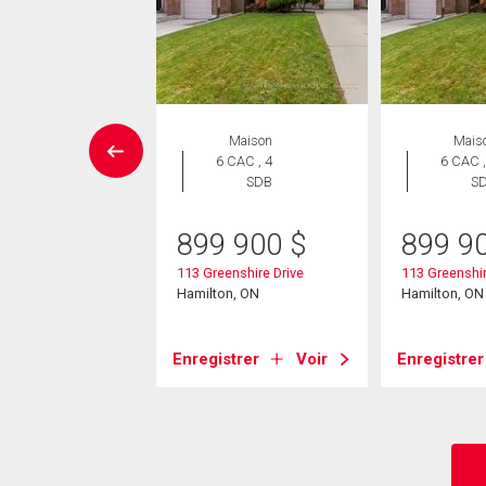
Maison
Maison
Mais
 CAC , 3
6 CAC , 4
6 CAC ,
SDB
SDB
S
9 888
$
899 900
$
899 9
one Church Road W
113 Greenshire Drive
113 Greenshir
on, ON
Hamilton, ON
Hamilton, ON
strer
Voir
Enregistrer
Voir
Enregistrer