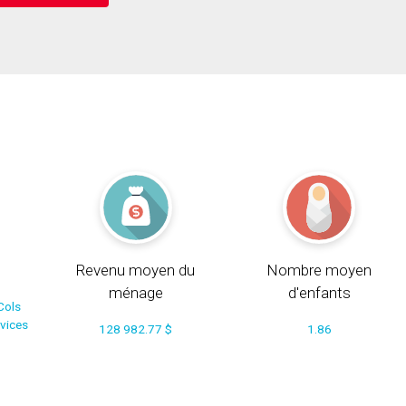
Revenu moyen du
Nombre moyen
ménage
d'enfants
Cols
rvices
128 982.77 $
1.86