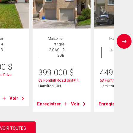
on
Maison en
Maison en
 4
rangée
rangée
DB
2 CAC , 2
4 CAC , 2
SDB
SDB
00
$
399 000
$
449 900
e Drive
63 Fonthill Road Unit# 4
63 Fonthill Road Un
Hamilton, ON
Hamilton, ON
Voir
Enregistrer
Voir
Enregistrer