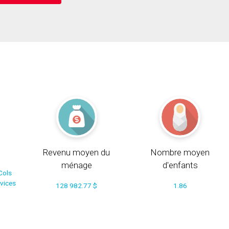
Revenu moyen du
Nombre moyen
ménage
d'enfants
Cols
rvices
128 982.77 $
1.86