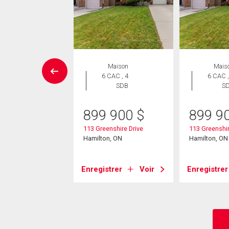
UVELLE INSCRIPTION
Maison
Mais
Maison
6 CAC , 4
6 CAC ,
 CAC , 2
SDB
S
SDB
899 900
$
899 9
9 000
$
113 Greenshire Drive
113 Greenshir
ley Place
Hamilton, ON
Hamilton, ON
on, ON
Enregistrer
Voir
Enregistrer
strer
Voir