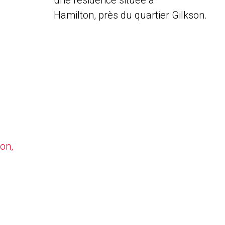
une résidence située à
Hamilton, près du quartier Gilkson.
on,