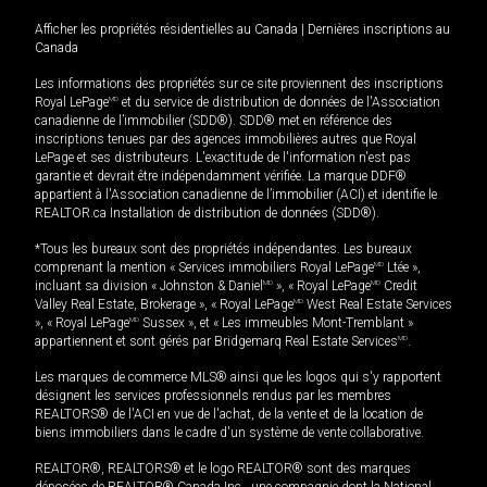
Afficher les propriétés résidentielles au Canada
|
Dernières inscriptions au
Canada
Les informations des propriétés sur ce site proviennent des inscriptions
Royal LePage
MD
et du service de distribution de données de l'Association
canadienne de l’immobilier (SDD®). SDD® met en référence des
inscriptions tenues par des agences immobilières autres que Royal
LePage et ses distributeurs. L'exactitude de l'information n'est pas
garantie et devrait être indépendamment vérifiée. La marque DDF®
appartient à l'Association canadienne de l’immobilier (ACI) et identifie le
REALTOR.ca Installation de distribution de données (SDD®).
*Tous les bureaux sont des propriétés indépendantes. Les bureaux
comprenant la mention « Services immobiliers Royal LePage
MD
Ltée »,
incluant sa division « Johnston & Daniel
MD
», « Royal LePage
MD
Credit
Valley Real Estate, Brokerage », « Royal LePage
MD
West Real Estate Services
», « Royal LePage
MD
Sussex », et « Les immeubles Mont-Tremblant »
appartiennent et sont gérés par Bridgemarq Real Estate Services
MD
.
Les marques de commerce MLS® ainsi que les logos qui s'y rapportent
désignent les services professionnels rendus par les membres
REALTORS® de l'ACI en vue de l'achat, de la vente et de la location de
biens immobiliers dans le cadre d'un système de vente collaborative.
REALTOR®, REALTORS® et le logo REALTOR® sont des marques
déposées de REALTOR® Canada Inc., une compagnie dont la National