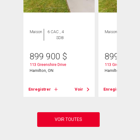
Maison
6 CAC , 4
Maison
6 CAC , 4
SDB
SDB
899 900
$
899 900
W
113 Greenshire Drive
113 Greenshire Driv
Hamilton, ON
Hamilton, ON
Voir
Enregistrer
Voir
Enregistrer