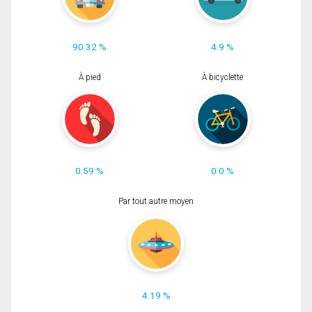
90.32 %
4.9 %
À pied
À bicyclette
0.59 %
0.0 %
Par tout autre moyen
4.19 %