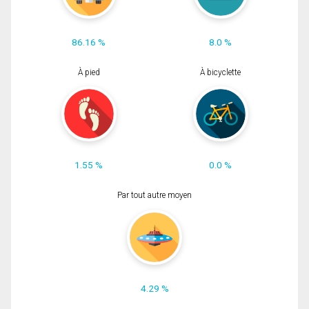
86.16 %
8.0 %
À pied
À bicyclette
1.55 %
0.0 %
Par tout autre moyen
4.29 %