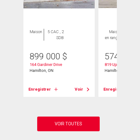
ION
Maison
5 CAC , 2
Maison
3 CAC ,
SDB
en rangée
3 SDB
899 000
$
574 900
164 Gardiner Drive
819 Upper Paradise
Hamilton, ON
Hamilton, ON
Enregistrer
Voir
Enregistrer
Voir