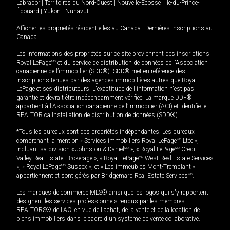
Labrador
|
Territoires du Nord-Ouest
|
Nouvelle-Écosse
|
Île-du-Prince-
Édouard
|
Yukon
|
Nunavut
Afficher les propriétés résidentielles au Canada
|
Dernières inscriptions au
Canada
Les informations des propriétés sur ce site proviennent des inscriptions
Royal LePage
MD
et du service de distribution de données de l'Association
canadienne de l’immobilier (SDD®). SDD® met en référence des
inscriptions tenues par des agences immobilières autres que Royal
LePage et ses distributeurs. L'exactitude de l'information n'est pas
garantie et devrait être indépendamment vérifiée. La marque DDF®
appartient à l'Association canadienne de l’immobilier (ACI) et identifie le
REALTOR.ca Installation de distribution de données (SDD®).
*Tous les bureaux sont des propriétés indépendantes. Les bureaux
comprenant la mention « Services immobiliers Royal LePage
MD
Ltée »,
incluant sa division « Johnston & Daniel
MD
», « Royal LePage
MD
Credit
Valley Real Estate, Brokerage », « Royal LePage
MD
West Real Estate Services
», « Royal LePage
MD
Sussex », et « Les immeubles Mont-Tremblant »
appartiennent et sont gérés par Bridgemarq Real Estate Services
MD
.
Les marques de commerce MLS® ainsi que les logos qui s'y rapportent
désignent les services professionnels rendus par les membres
REALTORS® de l'ACI en vue de l'achat, de la vente et de la location de
biens immobiliers dans le cadre d'un système de vente collaborative.