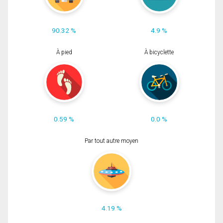
90.32 %
4.9 %
À pied
À bicyclette
0.59 %
0.0 %
Par tout autre moyen
4.19 %