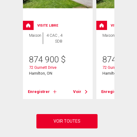
VISITE LIBRE
VISITE LIBRE
Maison
4 CAC , 4
Maison
5 CAC , 4
SDB
SDB
874 900
$
874 900
72 Gurnett Drive
72 Gurnett Drive
Hamilton, ON
Hamilton, ON
Voir
Enregistrer
Voir
Enregistrer