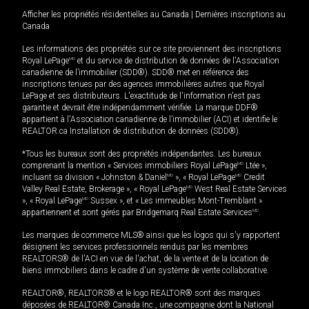
Afficher les propriétés résidentielles au Canada
|
Dernières inscriptions au
Canada
Les informations des propriétés sur ce site proviennent des inscriptions
Royal LePage
MD
et du service de distribution de données de l'Association
canadienne de l’immobilier (SDD®). SDD® met en référence des
inscriptions tenues par des agences immobilières autres que Royal
LePage et ses distributeurs. L'exactitude de l'information n'est pas
garantie et devrait être indépendamment vérifiée. La marque DDF®
appartient à l'Association canadienne de l’immobilier (ACI) et identifie le
REALTOR.ca Installation de distribution de données (SDD®).
*Tous les bureaux sont des propriétés indépendantes. Les bureaux
comprenant la mention « Services immobiliers Royal LePage
MD
Ltée »,
incluant sa division « Johnston & Daniel
MD
», « Royal LePage
MD
Credit
Valley Real Estate, Brokerage », « Royal LePage
MD
West Real Estate Services
», « Royal LePage
MD
Sussex », et « Les immeubles Mont-Tremblant »
appartiennent et sont gérés par Bridgemarq Real Estate Services
MD
.
Les marques de commerce MLS® ainsi que les logos qui s'y rapportent
désignent les services professionnels rendus par les membres
REALTORS® de l'ACI en vue de l'achat, de la vente et de la location de
biens immobiliers dans le cadre d'un système de vente collaborative.
REALTOR®, REALTORS® et le logo REALTOR® sont des marques
déposées de REALTOR® Canada Inc., une compagnie dont la National