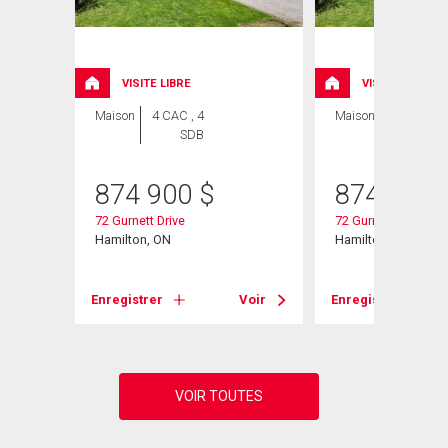
VISITE LIBRE
VISITE LIBRE
Maison
4 CAC , 4
Maison
5 CAC , 4
SDB
SDB
874 900
$
874 900
72 Gurnett Drive
72 Gurnett Drive
Hamilton, ON
Hamilton, ON
Voir
Enregistrer
Voir
Enregistrer