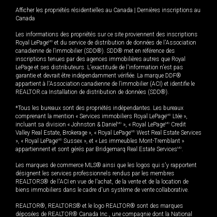
Afficher les propriétés résidentielles au Canada
|
Dernières inscriptions au
Canada
Les informations des propriétés sur ce site proviennent des inscriptions
Royal LePage
MD
et du service de distribution de données de l'Association
canadienne de l’immobilier (SDD®). SDD® met en référence des
inscriptions tenues par des agences immobilières autres que Royal
LePage et ses distributeurs. L'exactitude de l'information n'est pas
garantie et devrait être indépendamment vérifiée. La marque DDF®
appartient à l'Association canadienne de l’immobilier (ACI) et identifie le
REALTOR.ca Installation de distribution de données (SDD®).
*Tous les bureaux sont des propriétés indépendantes. Les bureaux
comprenant la mention « Services immobiliers Royal LePage
MD
Ltée »,
incluant sa division « Johnston & Daniel
MD
», « Royal LePage
MD
Credit
Valley Real Estate, Brokerage », « Royal LePage
MD
West Real Estate Services
», « Royal LePage
MD
Sussex », et « Les immeubles Mont-Tremblant »
appartiennent et sont gérés par Bridgemarq Real Estate Services
MD
.
Les marques de commerce MLS® ainsi que les logos qui s'y rapportent
désignent les services professionnels rendus par les membres
REALTORS® de l'ACI en vue de l'achat, de la vente et de la location de
biens immobiliers dans le cadre d'un système de vente collaborative.
REALTOR®, REALTORS® et le logo REALTOR® sont des marques
déposées de REALTOR® Canada Inc., une compagnie dont la National