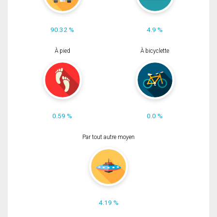
90.32 %
4.9 %
À pied
À bicyclette
0.59 %
0.0 %
Par tout autre moyen
4.19 %