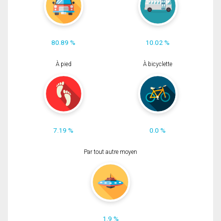
80.89 %
10.02 %
À pied
À bicyclette
7.19 %
0.0 %
Par tout autre moyen
1.9 %