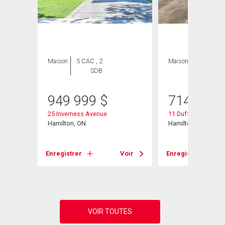
Maison
5 CAC , 2
Maison
3 CAC , 2
SDB
SDB
949 999
$
714 900
25 Inverness Avenue
11 Duff Street
Hamilton, ON
Hamilton, ON
Voir
Enregistrer
Voir
Enregistrer