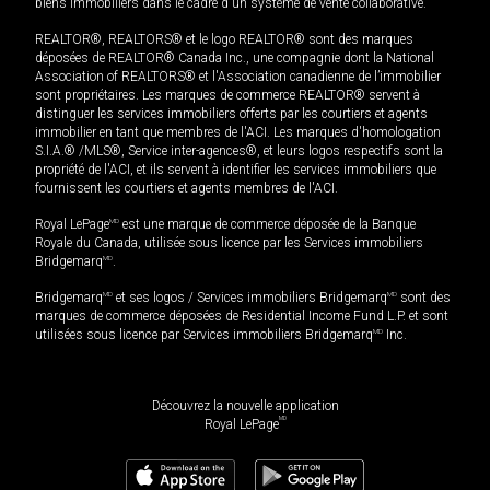
biens immobiliers dans le cadre d'un système de vente collaborative.
REALTOR®, REALTORS® et le logo REALTOR® sont des marques
déposées de REALTOR® Canada Inc., une compagnie dont la National
Association of REALTORS® et l'Association canadienne de l’immobilier
sont propriétaires. Les marques de commerce REALTOR® servent à
distinguer les services immobiliers offerts par les courtiers et agents
immobilier en tant que membres de l'ACI. Les marques d'homologation
S.I.A.® /MLS®, Service inter-agences®, et leurs logos respectifs sont la
propriété de l'ACI, et ils servent à identifier les services immobiliers que
fournissent les courtiers et agents membres de l'ACI.
Royal LePage
MD
est une marque de commerce déposée de la Banque
Royale du Canada, utilisée sous licence par les Services immobiliers
Bridgemarq
MD
.
Bridgemarq
MD
et ses logos / Services immobiliers Bridgemarq
MD
sont des
marques de commerce déposées de Residential Income Fund L.P. et sont
utilisées sous licence par Services immobiliers Bridgemarq
MD
Inc.
Découvrez la nouvelle application
MD
Royal LePage