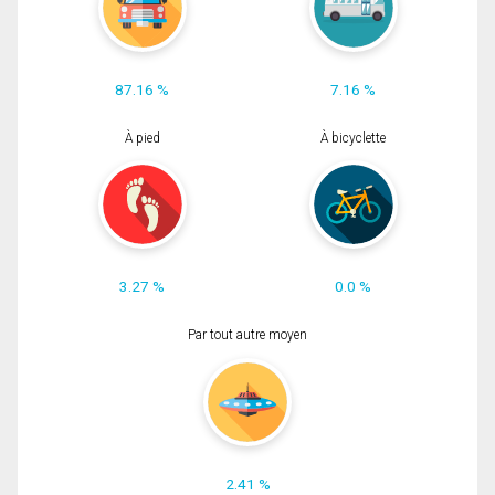
87.16 %
7.16 %
À pied
À bicyclette
3.27 %
0.0 %
Par tout autre moyen
2.41 %