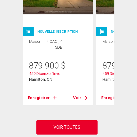
NOUVELLE INSCRIPTION
NOUVELLE INSC
Maison
4 CAC , 4
Maison
4 CAC , 4
SDB
SDB
879 900
$
879 900
eet
459 Dicenzo Drive
459 Dicenzo Drive
Hamilton, ON
Hamilton, ON
Voir
Enregistrer
Voir
Enregistrer