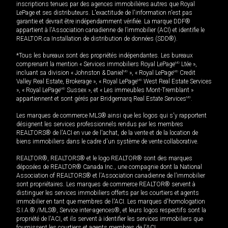
inscriptions tenues par des agences immobilières autres que Royal
LePage et ses distributeurs. L'exactitude de l'information n'est pas
garantie et devrait être indépendamment vérifiée. La marque DDF®
appartient à l'Association canadienne de l’immobilier (ACI) et identifie le
REALTOR.ca Installation de distribution de données (SDD®).
*Tous les bureaux sont des propriétés indépendantes. Les bureaux
comprenant la mention « Services immobiliers Royal LePage
MD
Ltée »,
incluant sa division « Johnston & Daniel
MD
», « Royal LePage
MD
Credit
Valley Real Estate, Brokerage », « Royal LePage
MD
West Real Estate Services
», « Royal LePage
MD
Sussex », et « Les immeubles Mont-Tremblant »
appartiennent et sont gérés par Bridgemarq Real Estate Services
MD
.
Les marques de commerce MLS® ainsi que les logos qui s'y rapportent
désignent les services professionnels rendus par les membres
REALTORS® de l'ACI en vue de l'achat, de la vente et de la location de
biens immobiliers dans le cadre d'un système de vente collaborative.
REALTOR®, REALTORS® et le logo REALTOR® sont des marques
déposées de REALTOR® Canada Inc., une compagnie dont la National
Association of REALTORS® et l'Association canadienne de l’immobilier
sont propriétaires. Les marques de commerce REALTOR® servent à
distinguer les services immobiliers offerts par les courtiers et agents
immobilier en tant que membres de l'ACI. Les marques d'homologation
S.I.A.® /MLS®, Service inter-agences®, et leurs logos respectifs sont la
propriété de l'ACI, et ils servent à identifier les services immobiliers que
fournissent les courtiers et agents membres de l'ACI.