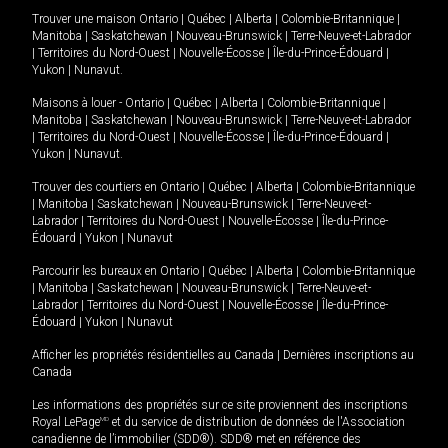
Trouver une maison
Ontario
|
Québec
|
Alberta
|
Colombie-Britannique
|
Manitoba
|
Saskatchewan
|
Nouveau-Brunswick
|
Terre-Neuve-et-Labrador
|
Territoires du Nord-Ouest
|
Nouvelle-Écosse
|
Île-du-Prince-Édouard
|
Yukon
|
Nunavut
.
Maisons à louer -
Ontario
|
Québec
|
Alberta
|
Colombie-Britannique
|
Manitoba
|
Saskatchewan
|
Nouveau-Brunswick
|
Terre-Neuve-et-Labrador
|
Territoires du Nord-Ouest
|
Nouvelle-Écosse
|
Île-du-Prince-Édouard
|
Yukon
|
Nunavut
.
Trouver des courtiers en
Ontario
|
Québec
|
Alberta
|
Colombie-Britannique
|
Manitoba
|
Saskatchewan
|
Nouveau-Brunswick
|
Terre-Neuve-et-
Labrador
|
Territoires du Nord-Ouest
|
Nouvelle-Écosse
|
Île-du-Prince-
Édouard
|
Yukon
|
Nunavut
Parcourir les bureaux en
Ontario
|
Québec
|
Alberta
|
Colombie-Britannique
|
Manitoba
|
Saskatchewan
|
Nouveau-Brunswick
|
Terre-Neuve-et-
Labrador
|
Territoires du Nord-Ouest
|
Nouvelle-Écosse
|
Île-du-Prince-
Édouard
|
Yukon
|
Nunavut
Afficher les propriétés résidentielles au Canada
|
Dernières inscriptions au
Canada
Les informations des propriétés sur ce site proviennent des inscriptions
Royal LePage
MD
et du service de distribution de données de l'Association
canadienne de l’immobilier (SDD®). SDD® met en référence des