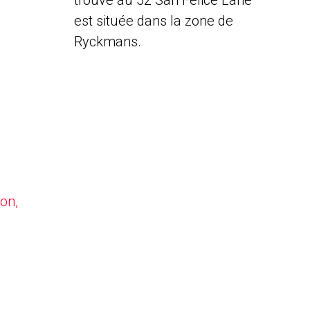
trouve au 52 San Felice Lane
est située dans la zone de
Ryckmans.
on,