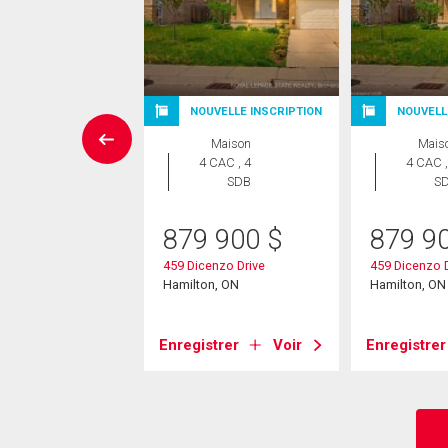
NOUVELLE INSCRIPTION
NOUVELL
errain
Maison
Mais
4 CAC , 4
4 CAC ,
8 888
$
SDB
S
o Court
879 900
$
879 9
on, ON
459 Dicenzo Drive
459 Dicenzo D
Hamilton, ON
Hamilton, ON
strer
Voir
Enregistrer
Voir
Enregistrer