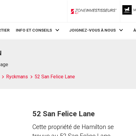
ZoneInvestisseurs RLP
TIER
INFO ET CONSEILS
JOIGNEZ-VOUS À NOUS
À
N
Page
Ryckmans
52 San Felice Lane
52 San Felice Lane
Cette propriété de Hamilton se