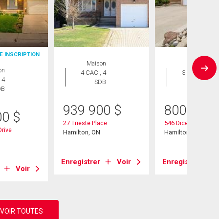
E INSCRIPTION
Maison
Maison
on
4 CAC , 4
3 CAC , 2
 4
SDB
SDB
DB
939 900
$
800 000
00
$
27 Trieste Place
546 Dicenzo Drive
rive
Hamilton, ON
Hamilton, ON
Enregistrer
Voir
Enregistrer
Voir