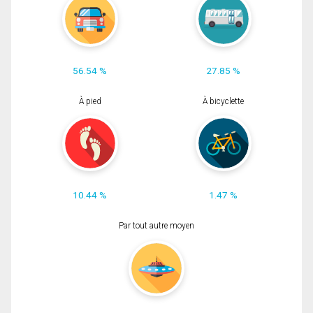
56.54 %
27.85 %
À pied
À bicyclette
10.44 %
1.47 %
Par tout autre moyen