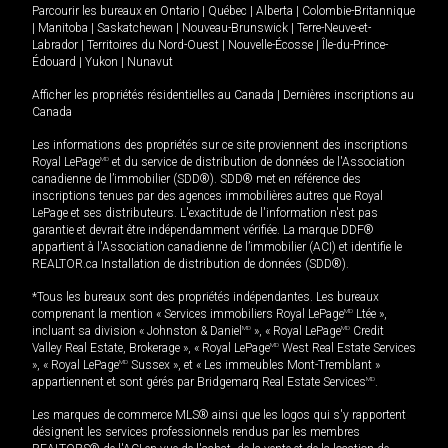
Parcourir les bureaux en
Ontario
|
Québec
|
Alberta
|
Colombie-Britannique
|
Manitoba
|
Saskatchewan
|
Nouveau-Brunswick
|
Terre-Neuve-et-
Labrador
|
Territoires du Nord-Ouest
|
Nouvelle-Écosse
|
Île-du-Prince-
Édouard
|
Yukon
|
Nunavut
Afficher les propriétés résidentielles au Canada
|
Dernières inscriptions au
Canada
Les informations des propriétés sur ce site proviennent des inscriptions
Royal LePage
MD
et du service de distribution de données de l'Association
canadienne de l’immobilier (SDD®). SDD® met en référence des
inscriptions tenues par des agences immobilières autres que Royal
LePage et ses distributeurs. L'exactitude de l'information n'est pas
garantie et devrait être indépendamment vérifiée. La marque DDF®
appartient à l'Association canadienne de l’immobilier (ACI) et identifie le
REALTOR.ca Installation de distribution de données (SDD®).
*Tous les bureaux sont des propriétés indépendantes. Les bureaux
comprenant la mention « Services immobiliers Royal LePage
MD
Ltée »,
incluant sa division « Johnston & Daniel
MD
», « Royal LePage
MD
Credit
Valley Real Estate, Brokerage », « Royal LePage
MD
West Real Estate Services
», « Royal LePage
MD
Sussex », et « Les immeubles Mont-Tremblant »
appartiennent et sont gérés par Bridgemarq Real Estate Services
MD
.
Les marques de commerce MLS® ainsi que les logos qui s'y rapportent
désignent les services professionnels rendus par les membres