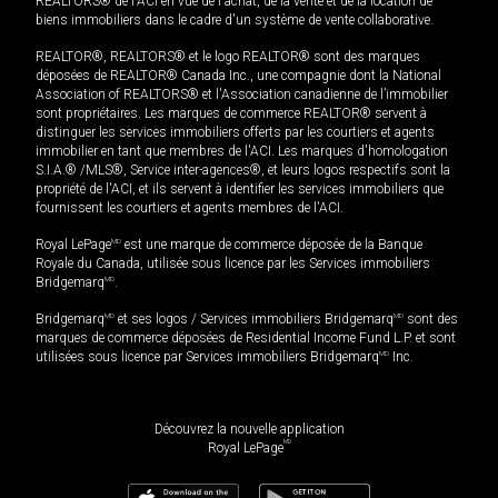
REALTORS® de l'ACI en vue de l'achat, de la vente et de la location de
biens immobiliers dans le cadre d'un système de vente collaborative.
REALTOR®, REALTORS® et le logo REALTOR® sont des marques
déposées de REALTOR® Canada Inc., une compagnie dont la National
Association of REALTORS® et l'Association canadienne de l’immobilier
sont propriétaires. Les marques de commerce REALTOR® servent à
distinguer les services immobiliers offerts par les courtiers et agents
immobilier en tant que membres de l'ACI. Les marques d'homologation
S.I.A.® /MLS®, Service inter-agences®, et leurs logos respectifs sont la
propriété de l'ACI, et ils servent à identifier les services immobiliers que
fournissent les courtiers et agents membres de l'ACI.
Royal LePage
MD
est une marque de commerce déposée de la Banque
Royale du Canada, utilisée sous licence par les Services immobiliers
Bridgemarq
MD
.
Bridgemarq
MD
et ses logos / Services immobiliers Bridgemarq
MD
sont des
marques de commerce déposées de Residential Income Fund L.P. et sont
utilisées sous licence par Services immobiliers Bridgemarq
MD
Inc.
Découvrez la nouvelle application
MD
Royal LePage