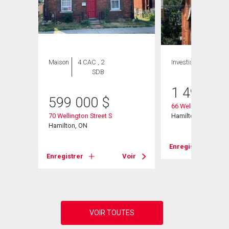
Maison
4 CAC , 2
Investissement
SDB
1 499 00
599 000
$
66 Wellington Street
70 Wellington Street S
Hamilton, ON
Hamilton, ON
Voir
Enregistrer
Enregistrer
Voir