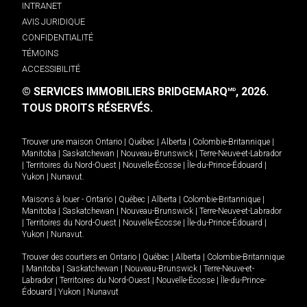
INTRANET
AVIS JURIDIQUE
CONFIDENTIALITÉ
TÉMOINS
ACCESSIBILITÉ
© SERVICES IMMOBILIERS BRIDGEMARQ
, 2026.
MD
TOUS DROITS RÉSERVÉS.
Trouver une maison
Ontario
|
Québec
|
Alberta
|
Colombie-Britannique
|
Manitoba
|
Saskatchewan
|
Nouveau-Brunswick
|
Terre-Neuve-et-Labrador
|
Territoires du Nord-Ouest
|
Nouvelle-Écosse
|
Île-du-Prince-Édouard
|
Yukon
|
Nunavut
.
Maisons à louer -
Ontario
|
Québec
|
Alberta
|
Colombie-Britannique
|
Manitoba
|
Saskatchewan
|
Nouveau-Brunswick
|
Terre-Neuve-et-Labrador
|
Territoires du Nord-Ouest
|
Nouvelle-Écosse
|
Île-du-Prince-Édouard
|
Yukon
|
Nunavut
.
Trouver des courtiers en
Ontario
|
Québec
|
Alberta
|
Colombie-Britannique
|
Manitoba
|
Saskatchewan
|
Nouveau-Brunswick
|
Terre-Neuve-et-
Labrador
|
Territoires du Nord-Ouest
|
Nouvelle-Écosse
|
Île-du-Prince-
Édouard
|
Yukon
|
Nunavut