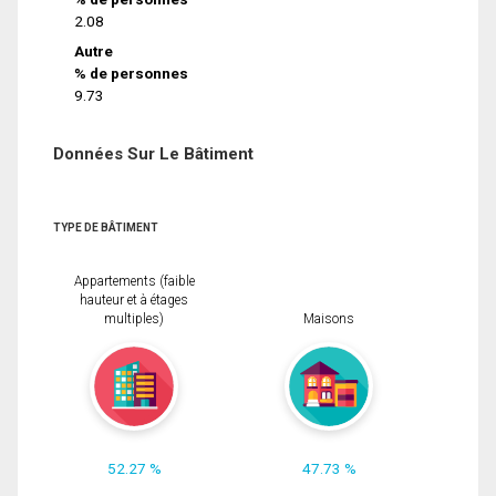
2.08
Autre
% de personnes
9.73
Données Sur Le Bâtiment
TYPE DE BÂTIMENT
Appartements (faible
hauteur et à étages
multiples)
Maisons
52.27 %
47.73 %