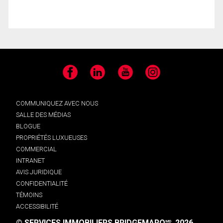
Facebook
LinkedIn
YouTube
Instagram
COMMUNIQUEZ AVEC NOUS
SALLE DES MÉDIAS
BLOGUE
PROPRIÉTÉS LUXUEUSES
COMMERCIAL
INTRANET
AVIS JURIDIQUE
CONFIDENTIALITÉ
TÉMOINS
ACCESSIBILITÉ
© SERVICES IMMOBILIERS BRIDGEMARQ
, 2026.
MD