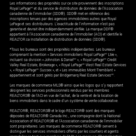
Les informations des propriétés sur ce site proviennent des inscriptions
Royal LePage
MD
et du service de distribution de données de l'Association
canadienne de l’immobilier (SDD®). SDD® met en référence des
inscriptions tenues par des agences immobilières autres que Royal
LePage et ses distributeurs. L'exactitude de l'information n'est pas
garantie et devrait être indépendamment vérifiée. La marque DDF®
appartient à l'Association canadienne de l’immobilier (ACI) et identifie le
REALTOR.ca Installation de distribution de données (SDD®).
*Tous les bureaux sont des propriétés indépendantes. Les bureaux
comprenant la mention « Services immobiliers Royal LePage
MD
Ltée »,
incluant sa division « Johnston & Daniel
MD
», « Royal LePage
MD
Credit
Valley Real Estate, Brokerage », « Royal LePage
MD
West Real Estate Services
», « Royal LePage
MD
Sussex », et « Les immeubles Mont-Tremblant »
appartiennent et sont gérés par Bridgemarq Real Estate Services
MD
.
Les marques de commerce MLS® ainsi que les logos qui s'y rapportent
désignent les services professionnels rendus par les membres
REALTORS® de l'ACI en vue de l'achat, de la vente et de la location de
biens immobiliers dans le cadre d'un système de vente collaborative.
REALTOR®, REALTORS® et le logo REALTOR® sont des marques
déposées de REALTOR® Canada Inc., une compagnie dont la National
Association of REALTORS® et l'Association canadienne de l’immobilier
sont propriétaires. Les marques de commerce REALTOR® servent à
distinguer les services immobiliers offerts par les courtiers et agents