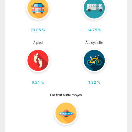
73.05 %
14.75 %
À pied
À bicyclette
9.24 %
1.32 %
Par tout autre moyen