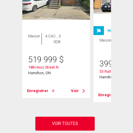
NOUVELLE INSC
Maison
4 CAC , 3
Maison
3 CAC , 2
SDB
SDB
519 999
$
399 900
188 Hess Street N
33 Railway Street
Hamilton, ON
Hamilton, ON
Voir
Enregistrer
Voir
Enregistrer