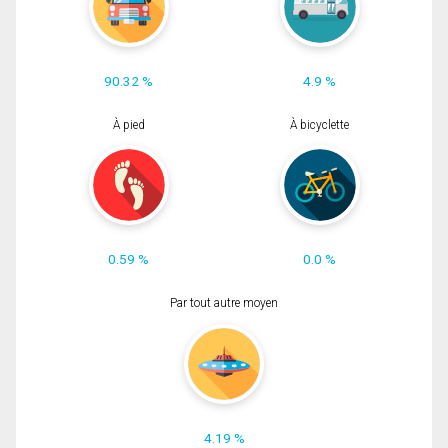
90.32 %
4.9 %
À pied
À bicyclette
0.59 %
0.0 %
Par tout autre moyen
4.19 %