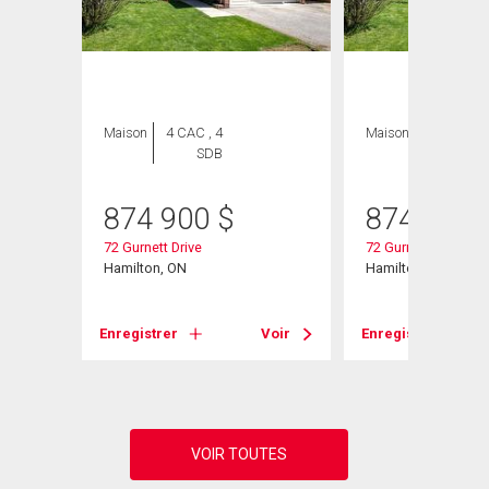
Maison
4 CAC , 4
Maison
5 CAC , 4
SDB
SDB
874 900
$
874 900
72 Gurnett Drive
72 Gurnett Drive
Hamilton, ON
Hamilton, ON
Voir
Enregistrer
Voir
Enregistrer