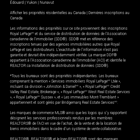
Édouard
|
Yukon
|
Nunavut
Afficher les propriétés résidentielles au Canada
|
Dernières inscriptions au
Canada
Les informations des propriétés sur ce site proviennent des inscriptions
Royal LePage
MD
et du service de distribution de données de l'Association
canadienne de l’immobilier (SDD®). SDD® met en référence des
inscriptions tenues par des agences immobilières autres que Royal
LePage et ses distributeurs. L'exactitude de l'information n'est pas
garantie et devrait être indépendamment vérifiée. La marque DDF®
appartient à l'Association canadienne de l’immobilier (ACI) et identifie le
REALTOR.ca Installation de distribution de données (SDD®).
*Tous les bureaux sont des propriétés indépendantes. Les bureaux
comprenant la mention « Services immobiliers Royal LePage
MD
Ltée »,
incluant sa division « Johnston & Daniel
MD
», « Royal LePage
MD
Credit
Valley Real Estate, Brokerage », « Royal LePage
MD
West Real Estate Services
», « Royal LePage
MD
Sussex », et « Les immeubles Mont-Tremblant »
appartiennent et sont gérés par Bridgemarq Real Estate Services
MD
.
Les marques de commerce MLS® ainsi que les logos qui s'y rapportent
désignent les services professionnels rendus par les membres
REALTORS® de l'ACI en vue de l'achat, de la vente et de la location de
biens immobiliers dans le cadre d'un système de vente collaborative.
REALTOR®, REALTORS® et le logo REALTOR® sont des marques