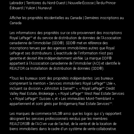
Labrador
|
Territoires du Nord-Ouest
|
Nouvelle-Écosse
|
Île-du-Prince-
Édouard
|
Yukon
|
Nunavut
Afficher les propriétés résidentielles au Canada
|
Dernières inscriptions au
Canada
Les informations des propriétés sur ce site proviennent des inscriptions
Royal LePage
MD
et du service de distribution de données de l'Association
canadienne de l’immobilier (SDD®). SDD® met en référence des
inscriptions tenues par des agences immobilières autres que Royal
LePage et ses distributeurs. L'exactitude de l'information n'est pas
garantie et devrait être indépendamment vérifiée. La marque DDF®
appartient à l'Association canadienne de l’immobilier (ACI) et identifie le
REALTOR.ca Installation de distribution de données (SDD®).
*Tous les bureaux sont des propriétés indépendantes. Les bureaux
comprenant la mention « Services immobiliers Royal LePage
MD
Ltée »,
incluant sa division « Johnston & Daniel
MD
», « Royal LePage
MD
Credit
Valley Real Estate, Brokerage », « Royal LePage
MD
West Real Estate Services
», « Royal LePage
MD
Sussex », et « Les immeubles Mont-Tremblant »
appartiennent et sont gérés par Bridgemarq Real Estate Services
MD
.
Les marques de commerce MLS® ainsi que les logos qui s'y rapportent
désignent les services professionnels rendus par les membres
REALTORS® de l'ACI en vue de l'achat, de la vente et de la location de
biens immobiliers dans le cadre d'un système de vente collaborative.