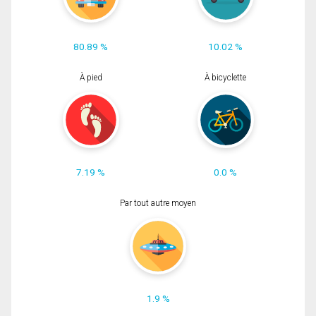
80.89 %
10.02 %
À pied
À bicyclette
7.19 %
0.0 %
Par tout autre moyen
1.9 %