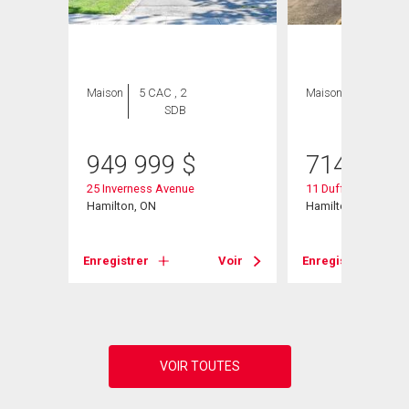
Maison
5 CAC , 2
Maison
3 CAC , 2
SDB
SDB
949 999
$
714 900
25 Inverness Avenue
11 Duff Street
Hamilton, ON
Hamilton, ON
Voir
Enregistrer
Voir
Enregistrer