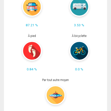
87.21 %
3.53 %
À pied
À bicyclette
0.84 %
0.0 %
Par tout autre moyen