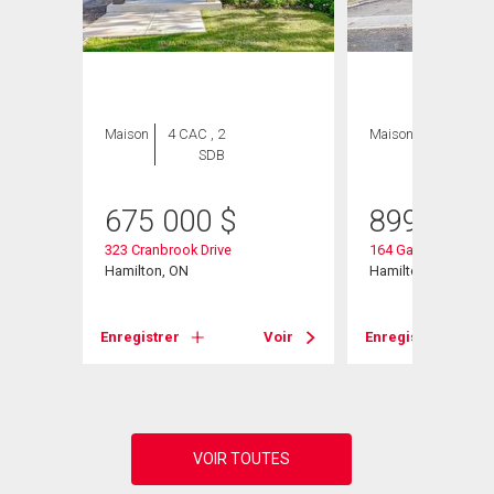
Maison
4 CAC , 2
Maison
5 CAC , 2
SDB
SDB
675 000
$
899 000
5
323 Cranbrook Drive
164 Gardiner Drive
Hamilton, ON
Hamilton, ON
Voir
Enregistrer
Voir
Enregistrer