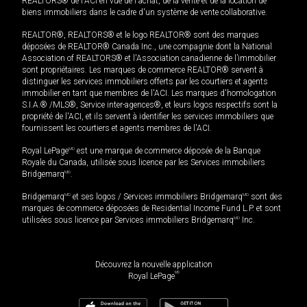
REALTORS® de l'ACI en vue de l'achat, de la vente et de la location de
biens immobiliers dans le cadre d'un système de vente collaborative.
REALTOR®, REALTORS® et le logo REALTOR® sont des marques
déposées de REALTOR® Canada Inc., une compagnie dont la National
Association of REALTORS® et l'Association canadienne de l’immobilier
sont propriétaires. Les marques de commerce REALTOR® servent à
distinguer les services immobiliers offerts par les courtiers et agents
immobilier en tant que membres de l'ACI. Les marques d'homologation
S.I.A.® /MLS®, Service inter-agences®, et leurs logos respectifs sont la
propriété de l'ACI, et ils servent à identifier les services immobiliers que
fournissent les courtiers et agents membres de l'ACI.
Royal LePage
MD
est une marque de commerce déposée de la Banque
Royale du Canada, utilisée sous licence par les Services immobiliers
Bridgemarq
MD
.
Bridgemarq
MD
et ses logos / Services immobiliers Bridgemarq
MD
sont des
marques de commerce déposées de Residential Income Fund L.P. et sont
utilisées sous licence par Services immobiliers Bridgemarq
MD
Inc.
Découvrez la nouvelle application
MD
Royal LePage