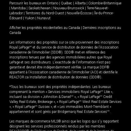
Parcourir les bureaux en
Ontario
|
Québec
|
Alberta
|
Colombie-Britannique
|
Manitoba
|
Saskatchewan
|
Nouveau-Brunswick
|
Terre-Neuve-et-
Labrador
|
Territoires du Nord-Ouest
|
Nouvelle-Écosse
|
Île-du-Prince-
Édouard
|
Yukon
|
Nunavut
Afficher les propriétés résidentielles au Canada
|
Dernières inscriptions au
Canada
Les informations des propriétés sur ce site proviennent des inscriptions
Royal LePage
MD
et du service de distribution de données de l'Association
canadienne de l’immobilier (SDD®). SDD® met en référence des
inscriptions tenues par des agences immobilières autres que Royal
LePage et ses distributeurs. L'exactitude de l'information n'est pas
garantie et devrait être indépendamment vérifiée. La marque DDF®
appartient à l'Association canadienne de l’immobilier (ACI) et identifie le
REALTOR.ca Installation de distribution de données (SDD®).
*Tous les bureaux sont des propriétés indépendantes. Les bureaux
comprenant la mention « Services immobiliers Royal LePage
MD
Ltée »,
incluant sa division « Johnston & Daniel
MD
», « Royal LePage
MD
Credit
Valley Real Estate, Brokerage », « Royal LePage
MD
West Real Estate Services
», « Royal LePage
MD
Sussex », et « Les immeubles Mont-Tremblant »
appartiennent et sont gérés par Bridgemarq Real Estate Services
MD
.
Les marques de commerce MLS® ainsi que les logos qui s'y rapportent
désignent les services professionnels rendus par les membres