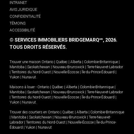
INTRANET
AVIS JURIDIQUE
CONFIDENTIALITÉ
TÉMOINS
ACCESSIBILITÉ
© SERVICES IMMOBILIERS BRIDGEMARQ
, 2026.
MD
TOUS DROITS RÉSERVÉS.
Trouver une maison
Ontario
|
Québec
|
Alberta
|
Colombie-Britannique
|
Manitoba
|
Saskatchewan
|
Nouveau-Brunswick
|
Terre-Neuve-et-Labrador
|
Territoires du Nord-Ouest
|
Nouvelle-Écosse
|
Île-du-Prince-Édouard
|
Yukon
|
Nunavut
.
Maisons à louer -
Ontario
|
Québec
|
Alberta
|
Colombie-Britannique
|
Manitoba
|
Saskatchewan
|
Nouveau-Brunswick
|
Terre-Neuve-et-Labrador
|
Territoires du Nord-Ouest
|
Nouvelle-Écosse
|
Île-du-Prince-Édouard
|
Yukon
|
Nunavut
.
Trouver des courtiers en
Ontario
|
Québec
|
Alberta
|
Colombie-Britannique
|
Manitoba
|
Saskatchewan
|
Nouveau-Brunswick
|
Terre-Neuve-et-
Labrador
|
Territoires du Nord-Ouest
|
Nouvelle-Écosse
|
Île-du-Prince-
Édouard
|
Yukon
|
Nunavut