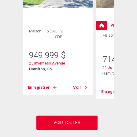
VISITE LIBRE
Maison
5 CAC , 2
Maison
3 CAC , 2
SDB
SDB
949 999
$
714 900
25 Inverness Avenue
11 Duff Street
Hamilton, ON
Hamilton, ON
Voir
Enregistrer
Voir
Enregistrer