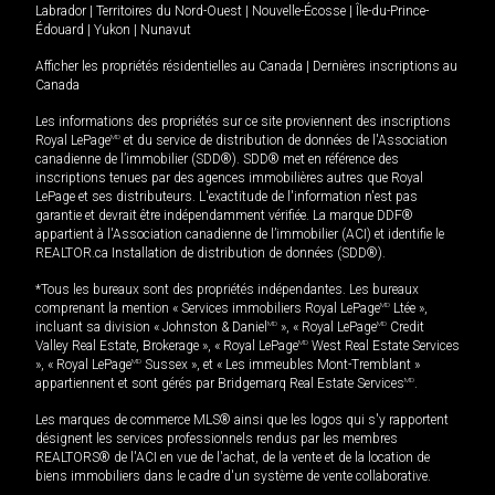
Labrador
|
Territoires du Nord-Ouest
|
Nouvelle-Écosse
|
Île-du-Prince-
Édouard
|
Yukon
|
Nunavut
Afficher les propriétés résidentielles au Canada
|
Dernières inscriptions au
Canada
Les informations des propriétés sur ce site proviennent des inscriptions
Royal LePage
MD
et du service de distribution de données de l'Association
canadienne de l’immobilier (SDD®). SDD® met en référence des
inscriptions tenues par des agences immobilières autres que Royal
LePage et ses distributeurs. L'exactitude de l'information n'est pas
garantie et devrait être indépendamment vérifiée. La marque DDF®
appartient à l'Association canadienne de l’immobilier (ACI) et identifie le
REALTOR.ca Installation de distribution de données (SDD®).
*Tous les bureaux sont des propriétés indépendantes. Les bureaux
comprenant la mention « Services immobiliers Royal LePage
MD
Ltée »,
incluant sa division « Johnston & Daniel
MD
», « Royal LePage
MD
Credit
Valley Real Estate, Brokerage », « Royal LePage
MD
West Real Estate Services
», « Royal LePage
MD
Sussex », et « Les immeubles Mont-Tremblant »
appartiennent et sont gérés par Bridgemarq Real Estate Services
MD
.
Les marques de commerce MLS® ainsi que les logos qui s'y rapportent
désignent les services professionnels rendus par les membres
REALTORS® de l'ACI en vue de l'achat, de la vente et de la location de
biens immobiliers dans le cadre d'un système de vente collaborative.