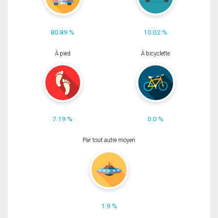
80.89 %
10.02 %
À pied
À bicyclette
7.19 %
0.0 %
Par tout autre moyen
1.9 %