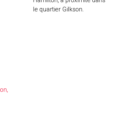
Hamilton, à proximité dans
le quartier Gilkson.
on,