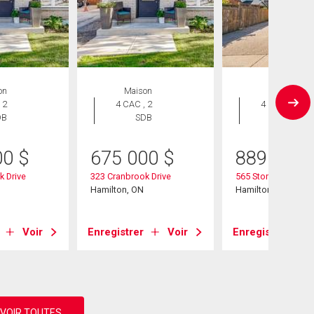
on
Maison
Maison
 2
4 CAC , 2
4 CAC , 3
DB
SDB
SDB
00
$
675 000
$
889 888
k Drive
323 Cranbrook Drive
565 Stone Church 
Hamilton, ON
Hamilton, ON
Voir
Enregistrer
Voir
Enregistrer