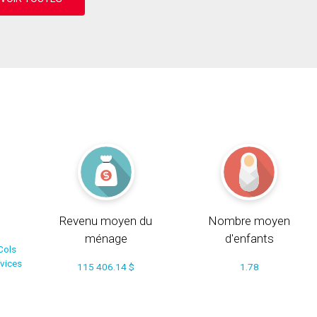
Revenu moyen du
Nombre moyen
ménage
d'enfants
Cols
rvices
115 406.14 $
1.78