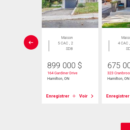
aison en
Maison
Mais
rangée
5 CAC , 2
4 CAC ,
 CAC , 2
SDB
S
SDB
899 000
$
675 0
9 999
$
164 Gardiner Drive
323 Cranbroo
rth Street Unit# 65
Hamilton, ON
Hamilton, ON
on, ON
Enregistrer
Voir
Enregistrer
strer
Voir