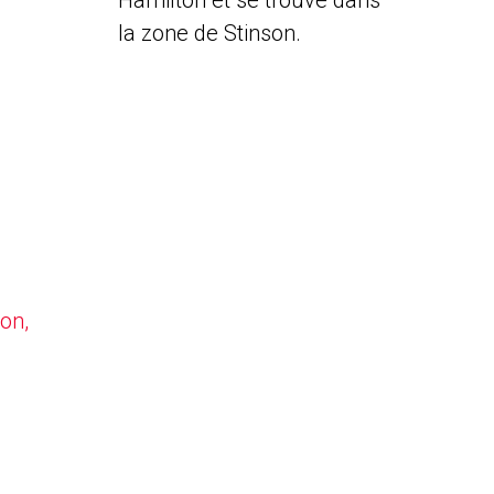
Hamilton et se trouve dans
la zone de Stinson.
on,