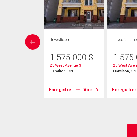
issement
Investissement
Investisseme
9 000
$
1 575 000
$
1 575
son Street
25 West Avenue S
25 West Aven
on, ON
Hamilton, ON
Hamilton, ON
strer
Voir
Enregistrer
Voir
Enregistrer