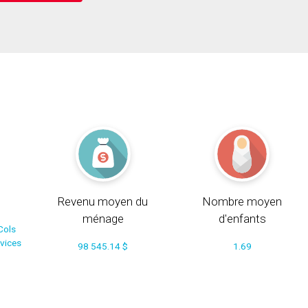
Revenu moyen du
Nombre moyen
ménage
d'enfants
Cols
rvices
98 545.14 $
1.69