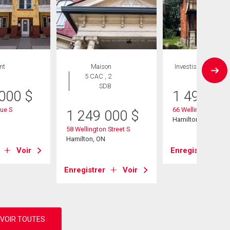
nt
Maison
Investissement
5 CAC , 2
SDB
 000
$
1 499 00
ue S
66 Wellington Stree
1 249 000
$
Hamilton, ON
58 Wellington Street S
Hamilton, ON
Voir
Enregistrer
Enregistrer
Voir