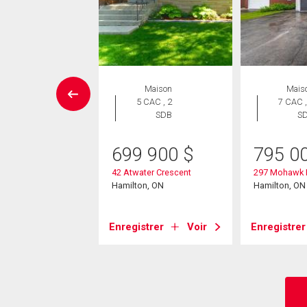
ropriété
Maison
Mais
 CAC , 1
5 CAC , 2
7 CAC ,
SDB
SDB
S
9 900
$
699 900
$
795 0
80 Limeridge Road
42 Atwater Crescent
297 Mohawk
Hamilton, ON
Hamilton, ON
on, ON
strer
Voir
Enregistrer
Voir
Enregistrer