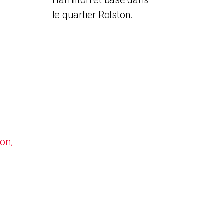
Hamilton et basé dans
le quartier Rolston.
on,