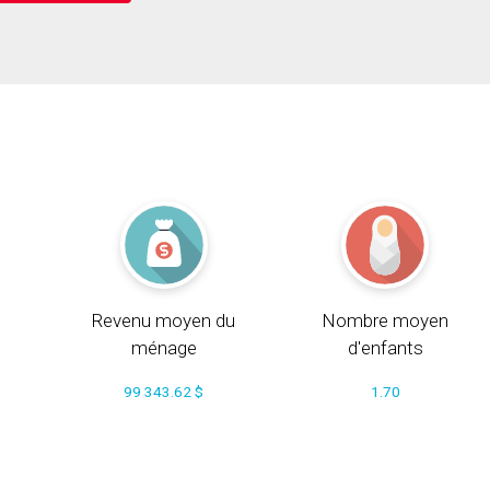
Revenu moyen du
Nombre moyen
ménage
d'enfants
99 343.62 $
1.70