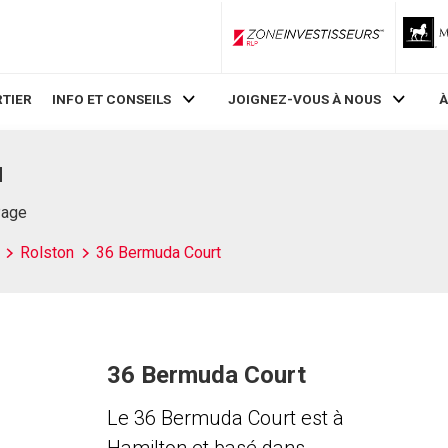
ZoneInvestisseurs RLP
TIER
INFO ET CONSEILS
JOIGNEZ-VOUS À NOUS
À
N
Page
Rolston
36 Bermuda Court
36 Bermuda Court
Le 36 Bermuda Court est à