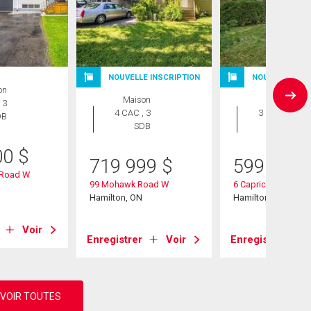
NOUVELLE INSCRIPTION
NOUVELLE INS
on
Maison
Maison
 3
4 CAC , 3
3 CAC , 2
DB
SDB
SDB
00
$
719 999
$
599 900
 Road W
99 Mohawk Road W
6 Caprice Court
Hamilton, ON
Hamilton, ON
Voir
Enregistrer
Voir
Enregistrer