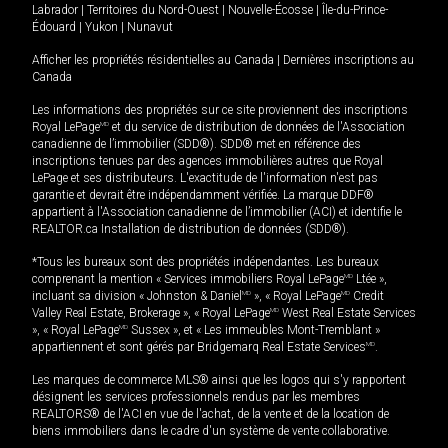
Labrador
|
Territoires du Nord-Ouest
|
Nouvelle-Écosse
|
Île-du-Prince-
Édouard
|
Yukon
|
Nunavut
Afficher les propriétés résidentielles au Canada
|
Dernières inscriptions au
Canada
Les informations des propriétés sur ce site proviennent des inscriptions
Royal LePage
MD
et du service de distribution de données de l'Association
canadienne de l’immobilier (SDD®). SDD® met en référence des
inscriptions tenues par des agences immobilières autres que Royal
LePage et ses distributeurs. L'exactitude de l'information n'est pas
garantie et devrait être indépendamment vérifiée. La marque DDF®
appartient à l'Association canadienne de l’immobilier (ACI) et identifie le
REALTOR.ca Installation de distribution de données (SDD®).
*Tous les bureaux sont des propriétés indépendantes. Les bureaux
comprenant la mention « Services immobiliers Royal LePage
MD
Ltée »,
incluant sa division « Johnston & Daniel
MD
», « Royal LePage
MD
Credit
Valley Real Estate, Brokerage », « Royal LePage
MD
West Real Estate Services
», « Royal LePage
MD
Sussex », et « Les immeubles Mont-Tremblant »
appartiennent et sont gérés par Bridgemarq Real Estate Services
MD
.
Les marques de commerce MLS® ainsi que les logos qui s'y rapportent
désignent les services professionnels rendus par les membres
REALTORS® de l'ACI en vue de l'achat, de la vente et de la location de
biens immobiliers dans le cadre d'un système de vente collaborative.