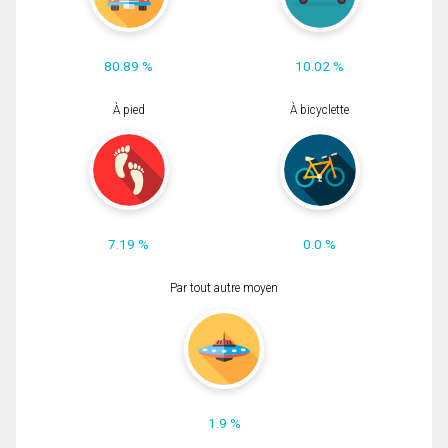
80.89 %
10.02 %
À pied
À bicyclette
7.19 %
0.0 %
Par tout autre moyen
1.9 %