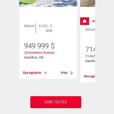
VISITE LIBRE
Maison
5 CAC , 2
Maison
3 CAC , 2
SDB
SDB
949 999
$
714 900
25 Inverness Avenue
11 Duff Street
Hamilton, ON
Hamilton, ON
Voir
Enregistrer
Voir
Enregistrer