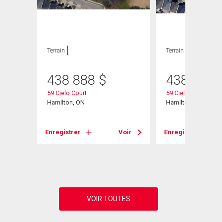
Terrain
Terrain
438 888
$
438 888
59 Cielo Court
59 Cielo Court
Hamilton, ON
Hamilton, ON
Enregistrer
Voir
Enregistrer
Voir