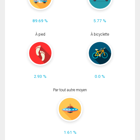
89.69 %
5.77 %
À pied
À bicyclette
2.93 %
0.0 %
Par tout autre moyen
1.61 %