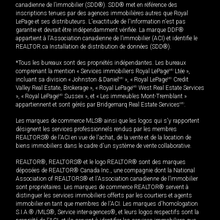
canadienne de l’immobilier (SDD®). SDD® met en référence des
inscriptions tenues par des agences immobilières autres que Royal
LePage et ses distributeurs. L'exactitude de l'information n'est pas
garantie et devrait être indépendamment vérifiée. La marque DDF®
appartient à l'Association canadienne de l’immobilier (ACI) et identifie le
REALTOR.ca Installation de distribution de données (SDD®).
*Tous les bureaux sont des propriétés indépendantes. Les bureaux
comprenant la mention « Services immobiliers Royal LePage
MD
Ltée »,
incluant sa division « Johnston & Daniel
MD
», « Royal LePage
MD
Credit
Valley Real Estate, Brokerage », « Royal LePage
MD
West Real Estate Services
», « Royal LePage
MD
Sussex », et « Les immeubles Mont-Tremblant »
appartiennent et sont gérés par Bridgemarq Real Estate Services
MD
.
Les marques de commerce MLS® ainsi que les logos qui s'y rapportent
désignent les services professionnels rendus par les membres
REALTORS® de l'ACI en vue de l'achat, de la vente et de la location de
biens immobiliers dans le cadre d'un système de vente collaborative.
REALTOR®, REALTORS® et le logo REALTOR® sont des marques
déposées de REALTOR® Canada Inc., une compagnie dont la National
Association of REALTORS® et l'Association canadienne de l’immobilier
sont propriétaires. Les marques de commerce REALTOR® servent à
distinguer les services immobiliers offerts par les courtiers et agents
immobilier en tant que membres de l'ACI. Les marques d'homologation
S.I.A.® /MLS®, Service inter-agences®, et leurs logos respectifs sont la