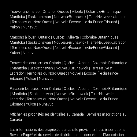
Trouver une maison
Ontario
|
Québec
|
Alberta
|
Colombie-Britannique
|
Manitoba
|
Saskatchewan
|
Nouveau-Brunswick
|
Terre-Neuve-et-Labrador
|
Territoires du Nord-Ouest
|
Nouvelle-Écosse
|
Île-du-Prince-Édouard
|
Yukon
|
Nunavut
.
Maisons à louer -
Ontario
|
Québec
|
Alberta
|
Colombie-Britannique
|
Manitoba
|
Saskatchewan
|
Nouveau-Brunswick
|
Terre-Neuve-et-Labrador
|
Territoires du Nord-Ouest
|
Nouvelle-Écosse
|
Île-du-Prince-Édouard
|
Yukon
|
Nunavut
.
Trouver des courtiers en
Ontario
|
Québec
|
Alberta
|
Colombie-Britannique
|
Manitoba
|
Saskatchewan
|
Nouveau-Brunswick
|
Terre-Neuve-et-
Labrador
|
Territoires du Nord-Ouest
|
Nouvelle-Écosse
|
Île-du-Prince-
Édouard
|
Yukon
|
Nunavut
Parcourir les bureaux en
Ontario
|
Québec
|
Alberta
|
Colombie-Britannique
|
Manitoba
|
Saskatchewan
|
Nouveau-Brunswick
|
Terre-Neuve-et-
Labrador
|
Territoires du Nord-Ouest
|
Nouvelle-Écosse
|
Île-du-Prince-
Édouard
|
Yukon
|
Nunavut
Afficher les propriétés résidentielles au Canada
|
Dernières inscriptions au
Canada
Les informations des propriétés sur ce site proviennent des inscriptions
Royal LePage
MD
et du service de distribution de données de l'Association