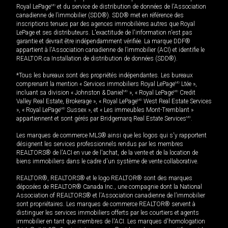
Royal LePage
MD
et du service de distribution de données de l'Association
canadienne de l’immobilier (SDD®). SDD® met en référence des
inscriptions tenues par des agences immobilières autres que Royal
LePage et ses distributeurs. L'exactitude de l'information n'est pas
garantie et devrait être indépendamment vérifiée. La marque DDF®
appartient à l'Association canadienne de l’immobilier (ACI) et identifie le
REALTOR.ca Installation de distribution de données (SDD®).
*Tous les bureaux sont des propriétés indépendantes. Les bureaux
comprenant la mention « Services immobiliers Royal LePage
MD
Ltée »,
incluant sa division « Johnston & Daniel
MD
», « Royal LePage
MD
Credit
Valley Real Estate, Brokerage », « Royal LePage
MD
West Real Estate Services
», « Royal LePage
MD
Sussex », et « Les immeubles Mont-Tremblant »
appartiennent et sont gérés par Bridgemarq Real Estate Services
MD
.
Les marques de commerce MLS® ainsi que les logos qui s'y rapportent
désignent les services professionnels rendus par les membres
REALTORS® de l'ACI en vue de l'achat, de la vente et de la location de
biens immobiliers dans le cadre d'un système de vente collaborative.
REALTOR®, REALTORS® et le logo REALTOR® sont des marques
déposées de REALTOR® Canada Inc., une compagnie dont la National
Association of REALTORS® et l'Association canadienne de l’immobilier
sont propriétaires. Les marques de commerce REALTOR® servent à
distinguer les services immobiliers offerts par les courtiers et agents
immobilier en tant que membres de l'ACI. Les marques d'homologation