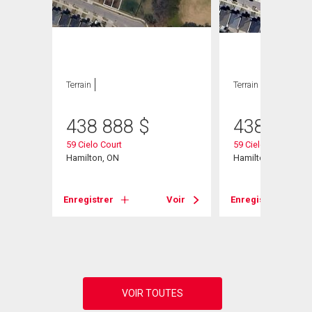
Terrain
Terrain
438 888
$
438 888
59 Cielo Court
59 Cielo Court
Hamilton, ON
Hamilton, ON
Enregistrer
Voir
Enregistrer
Voir