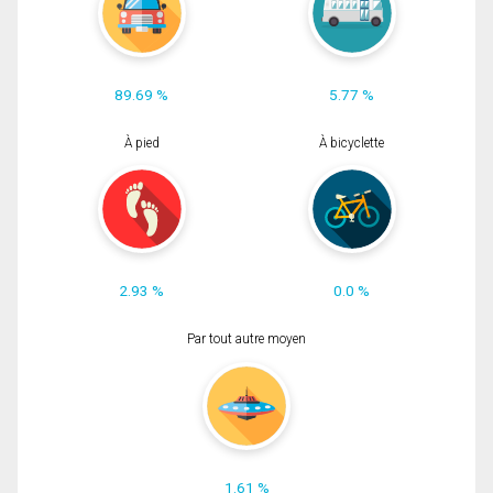
89.69 %
5.77 %
À pied
À bicyclette
2.93 %
0.0 %
Par tout autre moyen
1.61 %