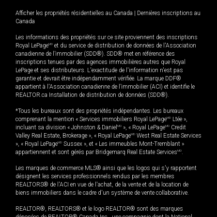
Afficher les propriétés résidentielles au Canada
|
Dernières inscriptions au
Canada
Les informations des propriétés sur ce site proviennent des inscriptions
Royal LePage
MD
et du service de distribution de données de l'Association
canadienne de l’immobilier (SDD®). SDD® met en référence des
inscriptions tenues par des agences immobilières autres que Royal
LePage et ses distributeurs. L'exactitude de l'information n'est pas
garantie et devrait être indépendamment vérifiée. La marque DDF®
appartient à l'Association canadienne de l’immobilier (ACI) et identifie le
REALTOR.ca Installation de distribution de données (SDD®).
*Tous les bureaux sont des propriétés indépendantes. Les bureaux
comprenant la mention « Services immobiliers Royal LePage
MD
Ltée »,
incluant sa division « Johnston & Daniel
MD
», « Royal LePage
MD
Credit
Valley Real Estate, Brokerage », « Royal LePage
MD
West Real Estate Services
», « Royal LePage
MD
Sussex », et « Les immeubles Mont-Tremblant »
appartiennent et sont gérés par Bridgemarq Real Estate Services
MD
.
Les marques de commerce MLS® ainsi que les logos qui s'y rapportent
désignent les services professionnels rendus par les membres
REALTORS® de l'ACI en vue de l'achat, de la vente et de la location de
biens immobiliers dans le cadre d'un système de vente collaborative.
REALTOR®, REALTORS® et le logo REALTOR® sont des marques
déposées de REALTOR® Canada Inc., une compagnie dont la National