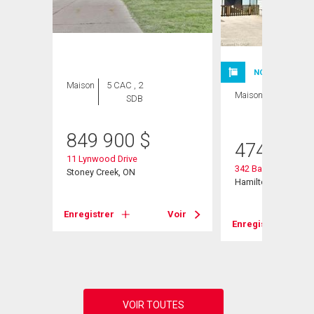
NOUVELLE INSC
Maison
5 CAC , 2
Maison
1 CAC , 1
SDB
SDB
849 900
$
474 900
11 Lynwood Drive
342 Barton Street
Stoney Creek, ON
Hamilton, ON
Voir
Enregistrer
Voir
Enregistrer