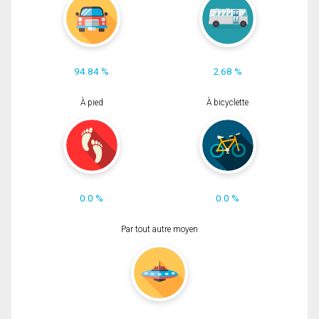
94.84 %
2.68 %
À pied
À bicyclette
0.0 %
0.0 %
Par tout autre moyen