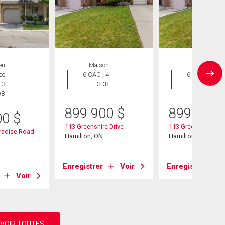
en
Maison
Maison
ée
6 CAC , 4
6 CAC , 4
 3
SDB
SDB
DB
899 900
$
899 900
00
$
113 Greenshire Drive
113 Greenshire Driv
radise Road
Hamilton, ON
Hamilton, ON
Enregistrer
Voir
Enregistrer
Voir