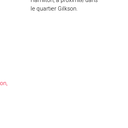
Hamilton, à proximité dans
le quartier Gilkson.
on,