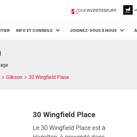
ZoneInvestisseurs RLP
TIER
INFO ET CONSEILS
JOIGNEZ-VOUS À NOUS
À
N
Page
Gilkson
30 Wingfield Place
30 Wingfield Place
Le 30 Wingfield Place est à