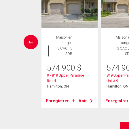
SITE LIBRE
Maison en
Maison 
aison en
rangée
rang
rangée
3 CAC , 3
3 CAC ,
 CAC , 2
SDB
S
SDB
574 900
$
574 9
9 000
$
9 - 819 Upper Paradise
819 Upper Pa
one Church Road W
Road
Unit# 9
5
Hamilton, ON
Hamilton, ON
on, ON
Enregistrer
Voir
Enregistrer
strer
Voir