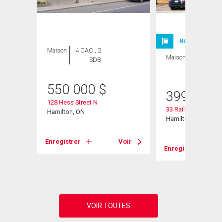
NOUVELLE INSC
Maison
4 CAC , 2
Maison
3 CAC , 2
SDB
SDB
550 000
$
399 900
128 Hess Street N
33 Railway Street
Hamilton, ON
Hamilton, ON
Voir
Enregistrer
Voir
Enregistrer