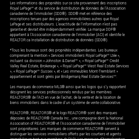
Les informations des propriétés sur ce site proviennent des inscriptions
Royal LePage
MD
et du service de distribution de données de l'Association
canadienne de l’immobilier (SDD®). SDD® met en référence des
inscriptions tenues par des agences immobilières autres que Royal
LePage et ses distributeurs. L'exactitude de l'information n'est pas
garantie et devrait être indépendamment vérifiée. La marque DDF®
appartient à l'Association canadienne de l’immobilier (ACI) et identifie le
REALTOR.ca Installation de distribution de données (SDD®).
*Tous les bureaux sont des propriétés indépendantes. Les bureaux
comprenant la mention « Services immobiliers Royal LePage
MD
Ltée »,
incluant sa division « Johnston & Daniel
MD
», « Royal LePage
MD
Credit
Valley Real Estate, Brokerage », « Royal LePage
MD
West Real Estate Services
», « Royal LePage
MD
Sussex », et « Les immeubles Mont-Tremblant »
appartiennent et sont gérés par Bridgemarq Real Estate Services
MD
.
Les marques de commerce MLS® ainsi que les logos qui s'y rapportent
désignent les services professionnels rendus par les membres
REALTORS® de l'ACI en vue de l'achat, de la vente et de la location de
biens immobiliers dans le cadre d'un système de vente collaborative.
REALTOR®, REALTORS® et le logo REALTOR® sont des marques
déposées de REALTOR® Canada Inc., une compagnie dont la National
Association of REALTORS® et l'Association canadienne de l’immobilier
sont propriétaires. Les marques de commerce REALTOR® servent à
distinguer les services immobiliers offerts par les courtiers et agents