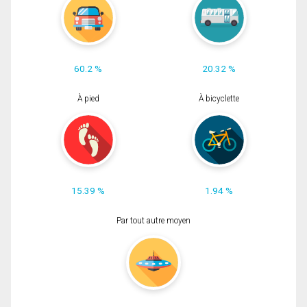
60.2 %
20.32 %
À pied
À bicyclette
15.39 %
1.94 %
Par tout autre moyen