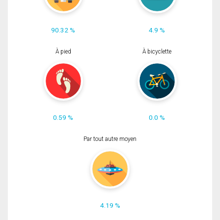
90.32 %
4.9 %
À pied
À bicyclette
0.59 %
0.0 %
Par tout autre moyen
4.19 %