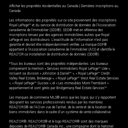
Afficher les propriétés résidentielles au Canada
|
Dernières inscriptions au
Canada
Les informations des propriétés sur ce site proviennent des inscriptions
Royal LePage
MD
et du service de distribution de données de l'Association
canadienne de l’immobilier (SDD®). SDD® met en référence des
inscriptions tenues par des agences immobilières autres que Royal
LePage et ses distributeurs. L'exactitude de l'information n'est pas
garantie et devrait être indépendamment vérifiée. La marque DDF®
appartient à l'Association canadienne de l’immobilier (ACI) et identifie le
REALTOR.ca Installation de distribution de données (SDD®).
*Tous les bureaux sont des propriétés indépendantes. Les bureaux
comprenant la mention « Services immobiliers Royal LePage
MD
Ltée »,
incluant sa division « Johnston & Daniel
MD
», « Royal LePage
MD
Credit
Valley Real Estate, Brokerage », « Royal LePage
MD
West Real Estate Services
», « Royal LePage
MD
Sussex », et « Les immeubles Mont-Tremblant »
appartiennent et sont gérés par Bridgemarq Real Estate Services
MD
.
Les marques de commerce MLS® ainsi que les logos qui s'y rapportent
désignent les services professionnels rendus par les membres
REALTORS® de l'ACI en vue de l'achat, de la vente et de la location de
biens immobiliers dans le cadre d'un système de vente collaborative.
REALTOR®, REALTORS® et le logo REALTOR® sont des marques
déposées de REALTOR® Canada Inc., une compagnie dont la National