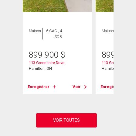
Maison
6 CAC , 4
Maison
6 CAC , 4
SDB
SDB
899 900
$
899 900
113 Greenshire Drive
113 Greenshire Driv
Hamilton, ON
Hamilton, ON
Voir
Enregistrer
Voir
Enregistrer