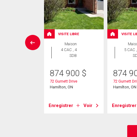
VISITE LIBRE
VISITE L
Maison
Maison
Mais
 CAC , 2
4 CAC , 4
5 CAC ,
SDB
SDB
S
5 000
$
874 900
$
874 9
nbrook Drive
72 Gurnett Drive
72 Gurnett Dr
on, ON
Hamilton, ON
Hamilton, ON
strer
Voir
Enregistrer
Voir
Enregistrer