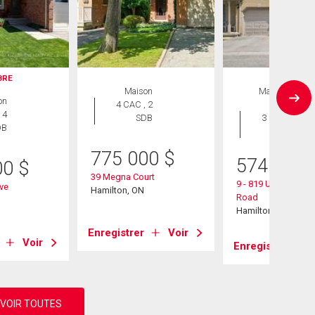
IBRE
Maison
Maison en
on
4 CAC , 2
rangée
 4
SDB
3 CAC , 3
DB
SDB
775 000
$
574 900
00
$
39 Megna Court
9 - 819 Upper Parad
ive
Hamilton, ON
Road
Hamilton, ON
Enregistrer
Voir
Voir
Enregistrer