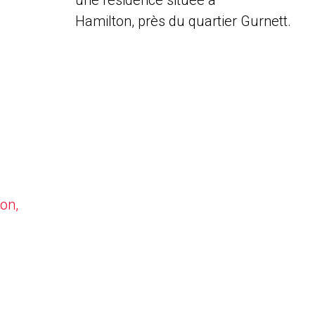
une résidence située à
Hamilton, près du quartier Gurnett.
on,