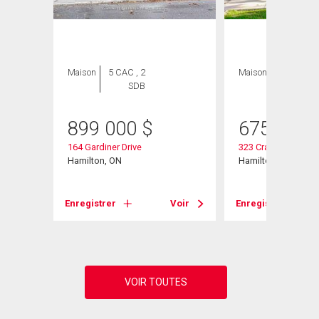
Maison
5 CAC , 2
Maison
4 CAC , 2
SDB
SDB
899 000
$
675 000
1
164 Gardiner Drive
323 Cranbrook Driv
Hamilton, ON
Hamilton, ON
Voir
Enregistrer
Voir
Enregistrer