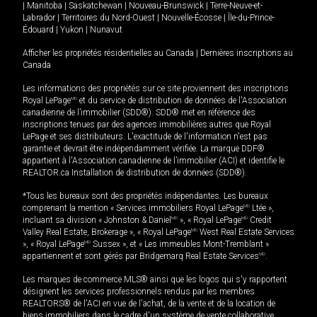
|
Manitoba
|
Saskatchewan
|
Nouveau-Brunswick
|
Terre-Neuve-et-
Labrador
|
Territoires du Nord-Ouest
|
Nouvelle-Écosse
|
Île-du-Prince-
Édouard
|
Yukon
|
Nunavut
Afficher les propriétés résidentielles au Canada
|
Dernières inscriptions au
Canada
Les informations des propriétés sur ce site proviennent des inscriptions
Royal LePage
MD
et du service de distribution de données de l'Association
canadienne de l’immobilier (SDD®). SDD® met en référence des
inscriptions tenues par des agences immobilières autres que Royal
LePage et ses distributeurs. L'exactitude de l'information n'est pas
garantie et devrait être indépendamment vérifiée. La marque DDF®
appartient à l'Association canadienne de l’immobilier (ACI) et identifie le
REALTOR.ca Installation de distribution de données (SDD®).
*Tous les bureaux sont des propriétés indépendantes. Les bureaux
comprenant la mention « Services immobiliers Royal LePage
MD
Ltée »,
incluant sa division « Johnston & Daniel
MD
», « Royal LePage
MD
Credit
Valley Real Estate, Brokerage », « Royal LePage
MD
West Real Estate Services
», « Royal LePage
MD
Sussex », et « Les immeubles Mont-Tremblant »
appartiennent et sont gérés par Bridgemarq Real Estate Services
MD
.
Les marques de commerce MLS® ainsi que les logos qui s'y rapportent
désignent les services professionnels rendus par les membres
REALTORS® de l'ACI en vue de l'achat, de la vente et de la location de
biens immobiliers dans le cadre d'un système de vente collaborative.