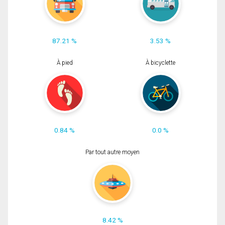
87.21 %
3.53 %
À pied
À bicyclette
0.84 %
0.0 %
Par tout autre moyen
8.42 %