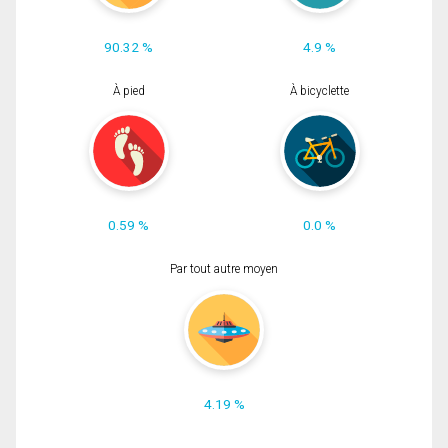
90.32 %
4.9 %
À pied
À bicyclette
0.59 %
0.0 %
Par tout autre moyen
4.19 %