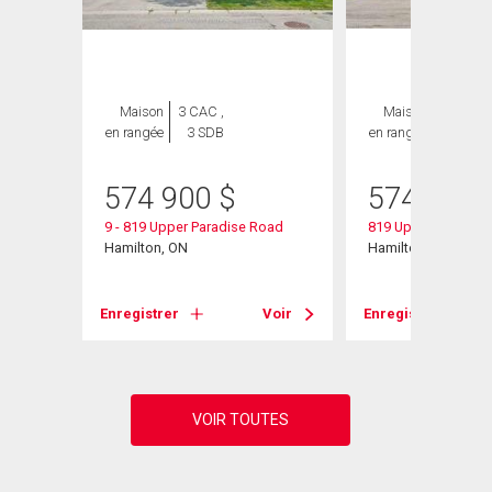
Maison
3 CAC ,
Maison
3 CAC ,
en rangée
3 SDB
en rangée
3 SDB
574 900
$
574 900
9 - 819 Upper Paradise Road
819 Upper Paradise
Hamilton, ON
Hamilton, ON
Voir
Enregistrer
Voir
Enregistrer