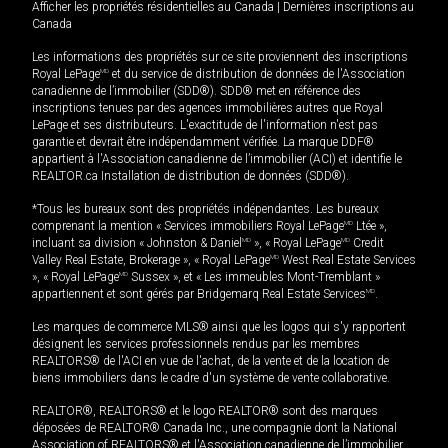
Afficher les propriétés résidentielles au Canada
|
Dernières inscriptions au
Canada
Les informations des propriétés sur ce site proviennent des inscriptions
Royal LePage
MD
et du service de distribution de données de l'Association
canadienne de l’immobilier (SDD®). SDD® met en référence des
inscriptions tenues par des agences immobilières autres que Royal
LePage et ses distributeurs. L'exactitude de l'information n'est pas
garantie et devrait être indépendamment vérifiée. La marque DDF®
appartient à l'Association canadienne de l’immobilier (ACI) et identifie le
REALTOR.ca Installation de distribution de données (SDD®).
*Tous les bureaux sont des propriétés indépendantes. Les bureaux
comprenant la mention « Services immobiliers Royal LePage
MD
Ltée »,
incluant sa division « Johnston & Daniel
MD
», « Royal LePage
MD
Credit
Valley Real Estate, Brokerage », « Royal LePage
MD
West Real Estate Services
», « Royal LePage
MD
Sussex », et « Les immeubles Mont-Tremblant »
appartiennent et sont gérés par Bridgemarq Real Estate Services
MD
.
Les marques de commerce MLS® ainsi que les logos qui s'y rapportent
désignent les services professionnels rendus par les membres
REALTORS® de l'ACI en vue de l'achat, de la vente et de la location de
biens immobiliers dans le cadre d'un système de vente collaborative.
REALTOR®, REALTORS® et le logo REALTOR® sont des marques
déposées de REALTOR® Canada Inc., une compagnie dont la National
Association of REALTORS® et l'Association canadienne de l’immobilier