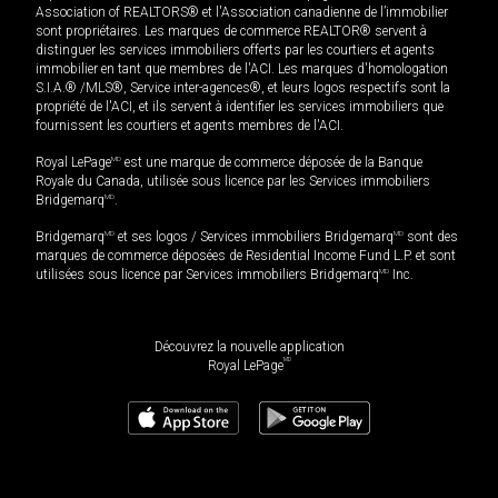
Association of REALTORS® et l'Association canadienne de l’immobilier
sont propriétaires. Les marques de commerce REALTOR® servent à
distinguer les services immobiliers offerts par les courtiers et agents
immobilier en tant que membres de l'ACI. Les marques d'homologation
S.I.A.® /MLS®, Service inter-agences®, et leurs logos respectifs sont la
propriété de l'ACI, et ils servent à identifier les services immobiliers que
fournissent les courtiers et agents membres de l'ACI.
Royal LePage
MD
est une marque de commerce déposée de la Banque
Royale du Canada, utilisée sous licence par les Services immobiliers
Bridgemarq
MD
.
Bridgemarq
MD
et ses logos / Services immobiliers Bridgemarq
MD
sont des
marques de commerce déposées de Residential Income Fund L.P. et sont
utilisées sous licence par Services immobiliers Bridgemarq
MD
Inc.
Découvrez la nouvelle application
MD
Royal LePage