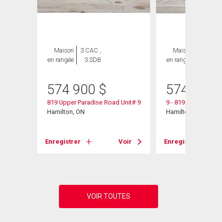
Maison
3 CAC ,
Maison
3 CAC ,
en rangée
3 SDB
en rangée
3 SDB
574 900
$
574 900
819 Upper Paradise Road Unit# 9
9 - 819 Upper Para
Hamilton, ON
Hamilton, ON
Voir
Enregistrer
Voir
Enregistrer