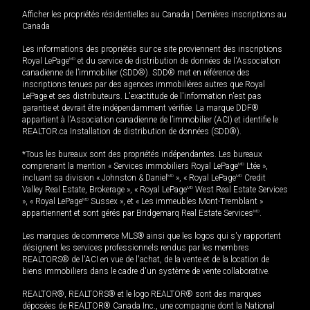
Afficher les propriétés résidentielles au Canada
|
Dernières inscriptions au
Canada
Les informations des propriétés sur ce site proviennent des inscriptions
Royal LePage
MD
et du service de distribution de données de l'Association
canadienne de l’immobilier (SDD®). SDD® met en référence des
inscriptions tenues par des agences immobilières autres que Royal
LePage et ses distributeurs. L'exactitude de l'information n'est pas
garantie et devrait être indépendamment vérifiée. La marque DDF®
appartient à l'Association canadienne de l’immobilier (ACI) et identifie le
REALTOR.ca Installation de distribution de données (SDD®).
*Tous les bureaux sont des propriétés indépendantes. Les bureaux
comprenant la mention « Services immobiliers Royal LePage
MD
Ltée »,
incluant sa division « Johnston & Daniel
MD
», « Royal LePage
MD
Credit
Valley Real Estate, Brokerage », « Royal LePage
MD
West Real Estate Services
», « Royal LePage
MD
Sussex », et « Les immeubles Mont-Tremblant »
appartiennent et sont gérés par Bridgemarq Real Estate Services
MD
.
Les marques de commerce MLS® ainsi que les logos qui s'y rapportent
désignent les services professionnels rendus par les membres
REALTORS® de l'ACI en vue de l'achat, de la vente et de la location de
biens immobiliers dans le cadre d'un système de vente collaborative.
REALTOR®, REALTORS® et le logo REALTOR® sont des marques
déposées de REALTOR® Canada Inc., une compagnie dont la National