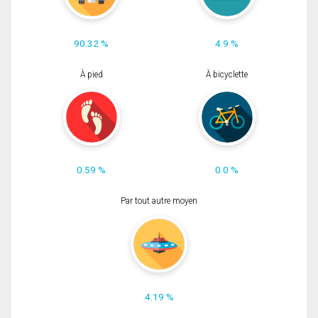
90.32 %
4.9 %
À pied
À bicyclette
0.59 %
0.0 %
Par tout autre moyen
4.19 %