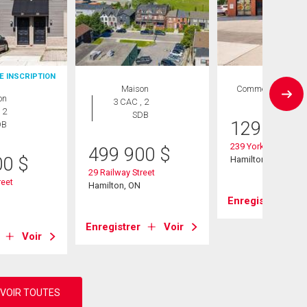
E INSCRIPTION
Maison
Commercial
on
3 CAC , 2
 2
SDB
129 000
DB
239 York Boulevard
499 900
$
00
$
Hamilton, ON
29 Railway Street
reet
Hamilton, ON
Enregistrer
Enregistrer
Voir
Voir