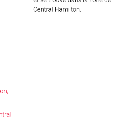
et se trouve dans la zone de
Central Hamilton.
on,
ntral