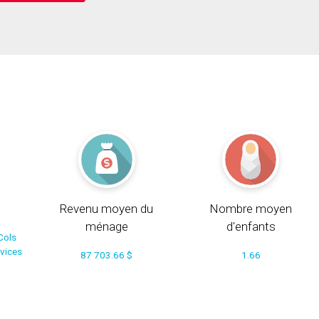
Revenu moyen du
Nombre moyen
ménage
d'enfants
Cols
rvices
87 703.66 $
1.66