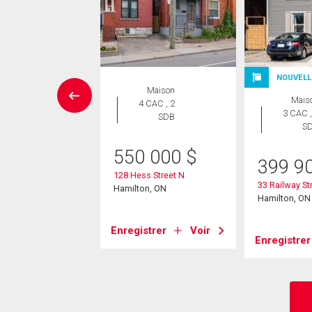
NOUVELL
Maison
Maison
Mais
 CAC , 2
4 CAC , 2
3 CAC ,
SDB
SDB
S
9 900
$
550 000
$
399 9
 Street N
128 Hess Street N
33 Railway St
on, ON
Hamilton, ON
Hamilton, ON
strer
Voir
Enregistrer
Voir
Enregistrer