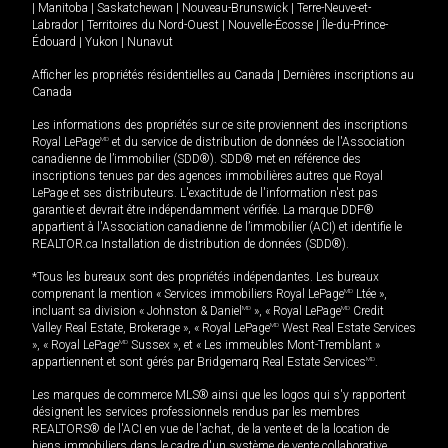
|
Manitoba
|
Saskatchewan
|
Nouveau-Brunswick
|
Terre-Neuve-et-
Labrador
|
Territoires du Nord-Ouest
|
Nouvelle-Écosse
|
Île-du-Prince-
Édouard
|
Yukon
|
Nunavut
Afficher les propriétés résidentielles au Canada
|
Dernières inscriptions au
Canada
Les informations des propriétés sur ce site proviennent des inscriptions
Royal LePage
MD
et du service de distribution de données de l'Association
canadienne de l’immobilier (SDD®). SDD® met en référence des
inscriptions tenues par des agences immobilières autres que Royal
LePage et ses distributeurs. L'exactitude de l'information n'est pas
garantie et devrait être indépendamment vérifiée. La marque DDF®
appartient à l'Association canadienne de l’immobilier (ACI) et identifie le
REALTOR.ca Installation de distribution de données (SDD®).
*Tous les bureaux sont des propriétés indépendantes. Les bureaux
comprenant la mention « Services immobiliers Royal LePage
MD
Ltée »,
incluant sa division « Johnston & Daniel
MD
», « Royal LePage
MD
Credit
Valley Real Estate, Brokerage », « Royal LePage
MD
West Real Estate Services
», « Royal LePage
MD
Sussex », et « Les immeubles Mont-Tremblant »
appartiennent et sont gérés par Bridgemarq Real Estate Services
MD
.
Les marques de commerce MLS® ainsi que les logos qui s'y rapportent
désignent les services professionnels rendus par les membres
REALTORS® de l'ACI en vue de l'achat, de la vente et de la location de
biens immobiliers dans le cadre d'un système de vente collaborative.