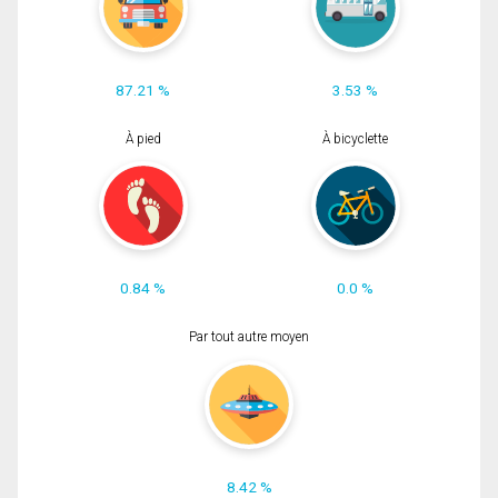
87.21 %
3.53 %
À pied
À bicyclette
0.84 %
0.0 %
Par tout autre moyen
8.42 %