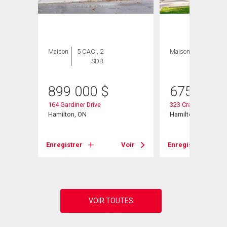
Maison
5 CAC , 2
Maison
4 CAC , 2
SDB
SDB
899 000
$
675 000
5
164 Gardiner Drive
323 Cranbrook Driv
Hamilton, ON
Hamilton, ON
Voir
Enregistrer
Voir
Enregistrer