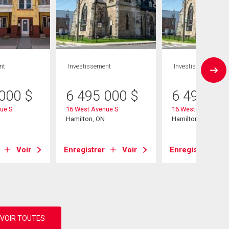
nt
Investissement
Investissement
 000
$
6 495 000
$
6 495 00
ue S
16 West Avenue S
16 West Avenue S
Hamilton, ON
Hamilton, ON
Voir
Enregistrer
Voir
Enregistrer