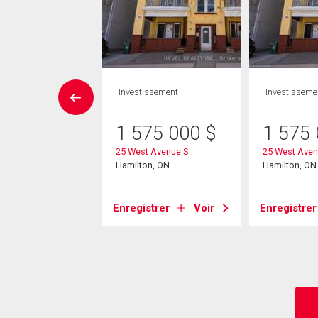
rcial
Investissement
Investisseme
49 000
$
1 575 000
$
1 575
ington Street N
25 West Avenue S
25 West Aven
n (Beasley), ON
Hamilton, ON
Hamilton, ON
strer
Voir
Enregistrer
Voir
Enregistrer