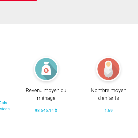
Revenu moyen du
Nombre moyen
ménage
d'enfants
Cols
rvices
98 545.14 $
1.69