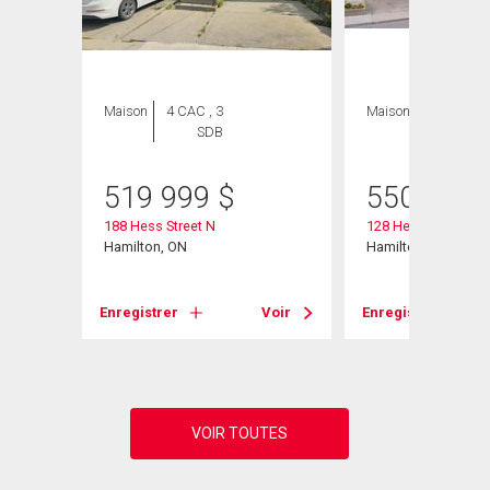
Maison
4 CAC , 3
Maison
4 CAC , 2
SDB
SDB
519 999
$
550 000
188 Hess Street N
128 Hess Street N
Hamilton, ON
Hamilton, ON
Voir
Enregistrer
Voir
Enregistrer