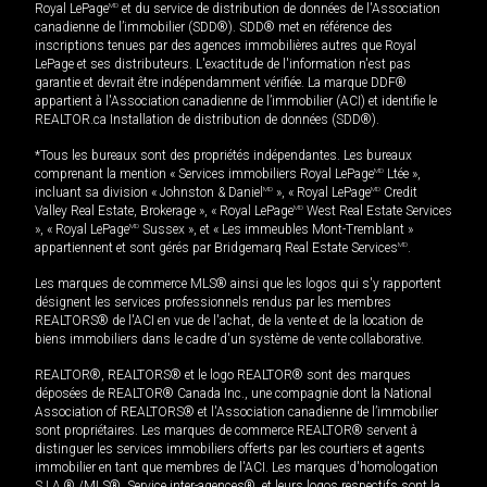
Royal LePage
MD
et du service de distribution de données de l'Association
canadienne de l’immobilier (SDD®). SDD® met en référence des
inscriptions tenues par des agences immobilières autres que Royal
LePage et ses distributeurs. L'exactitude de l'information n'est pas
garantie et devrait être indépendamment vérifiée. La marque DDF®
appartient à l'Association canadienne de l’immobilier (ACI) et identifie le
REALTOR.ca Installation de distribution de données (SDD®).
*Tous les bureaux sont des propriétés indépendantes. Les bureaux
comprenant la mention « Services immobiliers Royal LePage
MD
Ltée »,
incluant sa division « Johnston & Daniel
MD
», « Royal LePage
MD
Credit
Valley Real Estate, Brokerage », « Royal LePage
MD
West Real Estate Services
», « Royal LePage
MD
Sussex », et « Les immeubles Mont-Tremblant »
appartiennent et sont gérés par Bridgemarq Real Estate Services
MD
.
Les marques de commerce MLS® ainsi que les logos qui s'y rapportent
désignent les services professionnels rendus par les membres
REALTORS® de l'ACI en vue de l'achat, de la vente et de la location de
biens immobiliers dans le cadre d'un système de vente collaborative.
REALTOR®, REALTORS® et le logo REALTOR® sont des marques
déposées de REALTOR® Canada Inc., une compagnie dont la National
Association of REALTORS® et l'Association canadienne de l’immobilier
sont propriétaires. Les marques de commerce REALTOR® servent à
distinguer les services immobiliers offerts par les courtiers et agents
immobilier en tant que membres de l'ACI. Les marques d'homologation
S.I.A.® /MLS®, Service inter-agences®, et leurs logos respectifs sont la