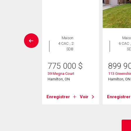
Maison
Maison
Mais
 CAC , 3
4 CAC , 2
6 CAC ,
SDB
SDB
S
99 000
$
775 000
$
899 9
un Court
39 Megna Court
113 Greenshir
on, ON
Hamilton, ON
Hamilton, ON
strer
Voir
Enregistrer
Voir
Enregistrer