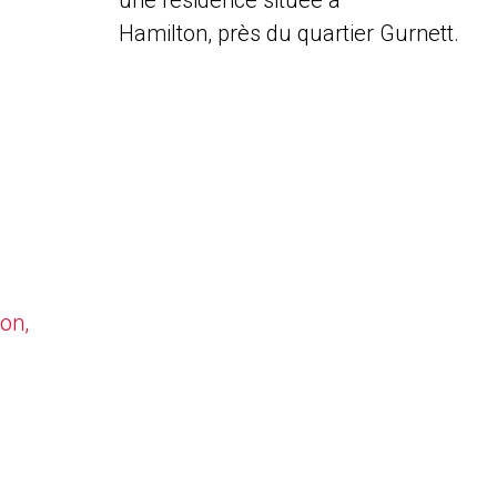
une résidence située à
Hamilton, près du quartier Gurnett.
on,