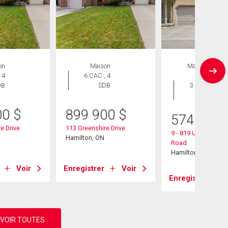
on
Maison
Maison en
 4
6 CAC , 4
rangée
DB
SDB
3 CAC , 3
SDB
00
$
899 900
$
574 900
e Drive
113 Greenshire Drive
9 - 819 Upper Parad
Hamilton, ON
Road
Hamilton, ON
Voir
Enregistrer
Voir
Enregistrer