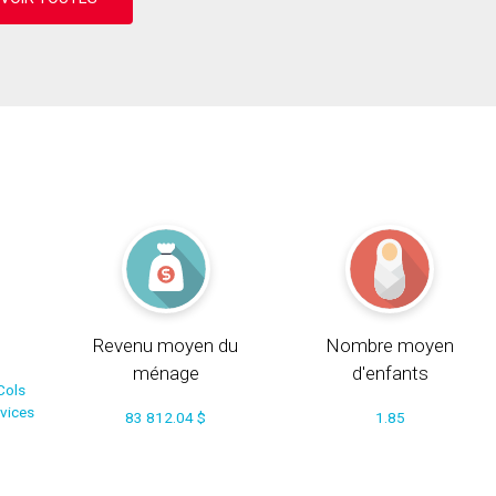
Revenu moyen du
Nombre moyen
ménage
d'enfants
Cols
rvices
83 812.04 $
1.85