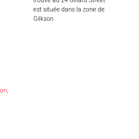
trouve au 24 Gillard Street
est située dans la zone de
Gilkson.
on,