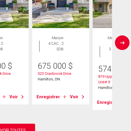
on
Maison
Maison en
 2
4 CAC , 2
rangée
DB
SDB
3 CAC , 3
SDB
00
$
675 000
$
574 900
k Drive
323 Cranbrook Drive
819 Upper Paradis
Hamilton, ON
Unit# 9
Hamilton, ON
Voir
Enregistrer
Voir
Enregistrer