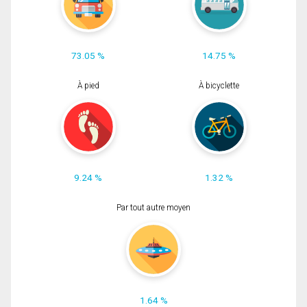
73.05 %
14.75 %
À pied
À bicyclette
9.24 %
1.32 %
Par tout autre moyen
1.64 %