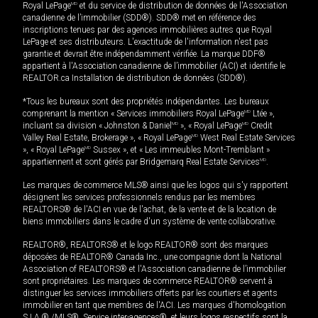
Royal LePage
MD
et du service de distribution de données de l'Association
canadienne de l’immobilier (SDD®). SDD® met en référence des
inscriptions tenues par des agences immobilières autres que Royal
LePage et ses distributeurs. L'exactitude de l'information n'est pas
garantie et devrait être indépendamment vérifiée. La marque DDF®
appartient à l'Association canadienne de l’immobilier (ACI) et identifie le
REALTOR.ca Installation de distribution de données (SDD®).
*Tous les bureaux sont des propriétés indépendantes. Les bureaux
comprenant la mention « Services immobiliers Royal LePage
MD
Ltée »,
incluant sa division « Johnston & Daniel
MD
», « Royal LePage
MD
Credit
Valley Real Estate, Brokerage », « Royal LePage
MD
West Real Estate Services
», « Royal LePage
MD
Sussex », et « Les immeubles Mont-Tremblant »
appartiennent et sont gérés par Bridgemarq Real Estate Services
MD
.
Les marques de commerce MLS® ainsi que les logos qui s'y rapportent
désignent les services professionnels rendus par les membres
REALTORS® de l'ACI en vue de l'achat, de la vente et de la location de
biens immobiliers dans le cadre d'un système de vente collaborative.
REALTOR®, REALTORS® et le logo REALTOR® sont des marques
déposées de REALTOR® Canada Inc., une compagnie dont la National
Association of REALTORS® et l'Association canadienne de l’immobilier
sont propriétaires. Les marques de commerce REALTOR® servent à
distinguer les services immobiliers offerts par les courtiers et agents
immobilier en tant que membres de l'ACI. Les marques d'homologation
S.I.A.® /MLS®, Service inter-agences®, et leurs logos respectifs sont la