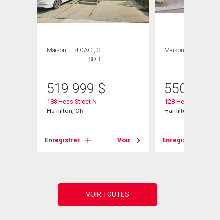
Maison
4 CAC , 3
Maison
4 CAC , 2
SDB
SDB
519 999
$
550 000
188 Hess Street N
128 Hess Street N
Hamilton, ON
Hamilton, ON
Voir
Enregistrer
Voir
Enregistrer