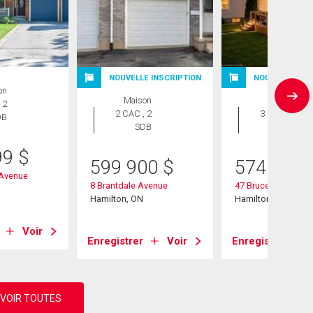
NOUVELLE INSCRIPTION
NOUVELLE INS
on
Maison
Maison
 2
2 CAC , 2
3 CAC , 2
DB
SDB
SDB
99
$
599 900
$
574 900
 Avenue
8 Brantdale Avenue
47 Brucedale Aven
Hamilton, ON
Hamilton, ON
Voir
Enregistrer
Voir
Enregistrer