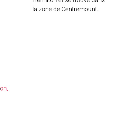
Hamilton et se trouve dans
la zone de Centremount.
on,