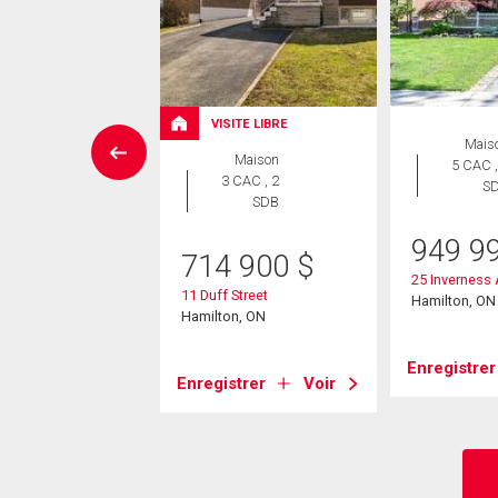
VISITE LIBRE
ropriété
Mais
Maison
 CAC , 1
5 CAC ,
3 CAC , 2
SDB
S
SDB
5 000
$
949 9
714 900
$
 Mountwood Avenue
25 Inverness
11 Duff Street
on, ON
Hamilton, ON
Hamilton, ON
strer
Voir
Enregistrer
Enregistrer
Voir