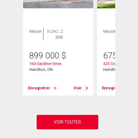
Maison
5 CAC , 2
Maison
4 CAC , 2
SDB
SDB
899 000
$
675 000
1
164 Gardiner Drive
323 Cranbrook Driv
Hamilton, ON
Hamilton, ON
Voir
Enregistrer
Voir
Enregistrer