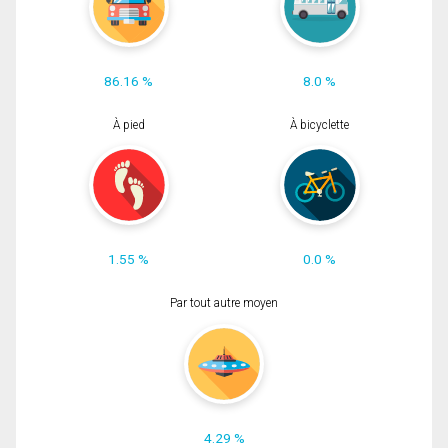
86.16 %
8.0 %
À pied
À bicyclette
1.55 %
0.0 %
Par tout autre moyen
4.29 %