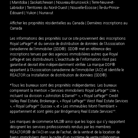
|
Manitoba
|
Saskatchewan
|
Nouveau-Brunswick
|
Terre-Neuve-et-
Labrador
|
Territoires du Nord-Ouest
|
Nouvelle-Écosse
|
Île-du-Prince-
Édouard
|
Yukon
|
Nunavut
Afficher les propriétés résidentielles au Canada
|
Dernières inscriptions au
Canada
Les informations des propriétés sur ce site proviennent des inscriptions
Royal LePage
MD
et du service de distribution de données de l'Association
canadienne de l’immobilier (SDD®). SDD® met en référence des
inscriptions tenues par des agences immobilières autres que Royal
LePage et ses distributeurs. L'exactitude de l'information n'est pas
garantie et devrait être indépendamment vérifiée. La marque DDF®
appartient à l'Association canadienne de l’immobilier (ACI) et identifie le
REALTOR.ca Installation de distribution de données (SDD®).
*Tous les bureaux sont des propriétés indépendantes. Les bureaux
comprenant la mention « Services immobiliers Royal LePage
MD
Ltée »,
incluant sa division « Johnston & Daniel
MD
», « Royal LePage
MD
Credit
Valley Real Estate, Brokerage », « Royal LePage
MD
West Real Estate Services
», « Royal LePage
MD
Sussex », et « Les immeubles Mont-Tremblant »
appartiennent et sont gérés par Bridgemarq Real Estate Services
MD
.
Les marques de commerce MLS® ainsi que les logos qui s'y rapportent
désignent les services professionnels rendus par les membres
REALTORS® de l'ACI en vue de l'achat, de la vente et de la location de
biens immobiliers dans le cadre d'un système de vente collaborative.