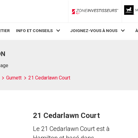
ZoneInvestisseurs RLP
TIER
INFO ET CONSEILS
JOIGNEZ-VOUS À NOUS
À
ON
Page
Gurnett
21 Cedarlawn Court
21 Cedarlawn Court
Le 21 Cedarlawn Court est à