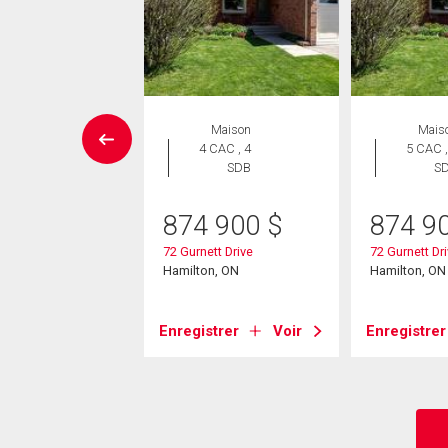
Maison
Maison
Mais
 CAC , 2
4 CAC , 4
5 CAC ,
SDB
SDB
S
9 000
$
874 900
$
874 9
oli Drive
72 Gurnett Drive
72 Gurnett Dr
on, ON
Hamilton, ON
Hamilton, ON
strer
Voir
Enregistrer
Voir
Enregistrer