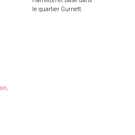
Hamilton et basé dans
le quartier Gurnett.
on,