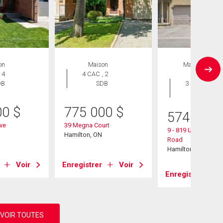
on
Maison
Maison en
 4
4 CAC , 2
rangée
DB
SDB
3 CAC , 3
SDB
00
$
775 000
$
574 900
ive
39 Megna Court
9 - 819 Upper Parad
Hamilton, ON
Road
Hamilton, ON
Voir
Enregistrer
Voir
Enregistrer