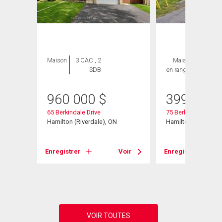
Maison
3 CAC , 2
Maison
3 CAC ,
SDB
en rangée
2 SDB
960 000
$
399 000
65 Berkindale Drive
75 Berkindale Drive 
Hamilton (Riverdale), ON
Hamilton, ON
Voir
Enregistrer
Voir
Enregistrer