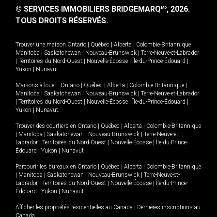
© SERVICES IMMOBILIERS BRIDGEMARQ
, 2026.
MD
TOUS DROITS RÉSERVÉS.
Trouver une maison
Ontario
|
Québec
|
Alberta
|
Colombie-Britannique
|
Manitoba
|
Saskatchewan
|
Nouveau-Brunswick
|
Terre-Neuve-et-Labrador
|
Territoires du Nord-Ouest
|
Nouvelle-Écosse
|
Île-du-Prince-Édouard
|
Yukon
|
Nunavut
.
Maisons à louer -
Ontario
|
Québec
|
Alberta
|
Colombie-Britannique
|
Manitoba
|
Saskatchewan
|
Nouveau-Brunswick
|
Terre-Neuve-et-Labrador
|
Territoires du Nord-Ouest
|
Nouvelle-Écosse
|
Île-du-Prince-Édouard
|
Yukon
|
Nunavut
.
Trouver des courtiers en
Ontario
|
Québec
|
Alberta
|
Colombie-Britannique
|
Manitoba
|
Saskatchewan
|
Nouveau-Brunswick
|
Terre-Neuve-et-
Labrador
|
Territoires du Nord-Ouest
|
Nouvelle-Écosse
|
Île-du-Prince-
Édouard
|
Yukon
|
Nunavut
Parcourir les bureaux en
Ontario
|
Québec
|
Alberta
|
Colombie-Britannique
|
Manitoba
|
Saskatchewan
|
Nouveau-Brunswick
|
Terre-Neuve-et-
Labrador
|
Territoires du Nord-Ouest
|
Nouvelle-Écosse
|
Île-du-Prince-
Édouard
|
Yukon
|
Nunavut
Afficher les propriétés résidentielles au Canada
|
Dernières inscriptions au
Canada