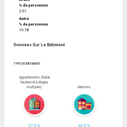
% de personnes
2.01
Autre
% de personnes
10.78
Données Sur Le Bâtiment
TYPE DE BÂTIMENT
Appartements (faible
hauteur et à étages
multiples)
Maisons
37.0 %
63.0 %