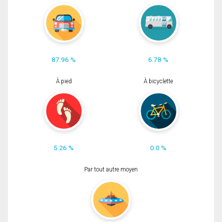
87.96 %
6.78 %
À pied
À bicyclette
5.26 %
0.0 %
Par tout autre moyen