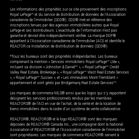
Les informations des propriétés sur ce site proviennent des inscriptions
Royal LePage
MD
et du service de distribution de données de l'Association
canadienne de l’immobilier (SDD®). SDD® met en référence des
inscriptions tenues par des agences immobilières autres que Royal
LePage et ses distributeurs. L'exactitude de l'information n'est pas
garantie et devrait être indépendamment vérifiée. La marque DDF®
appartient à l'Association canadienne de l’immobilier (ACI) et identifie le
REALTOR.ca Installation de distribution de données (SDD®).
*Tous les bureaux sont des propriétés indépendantes. Les bureaux
comprenant la mention « Services immobiliers Royal LePage
MD
Ltée »,
incluant sa division « Johnston & Daniel
MD
», « Royal LePage
MD
Credit
Valley Real Estate, Brokerage », « Royal LePage
MD
West Real Estate Services
», « Royal LePage
MD
Sussex », et « Les immeubles Mont-Tremblant »
appartiennent et sont gérés par Bridgemarq Real Estate Services
MD
.
Les marques de commerce MLS® ainsi que les logos qui s'y rapportent
désignent les services professionnels rendus par les membres
REALTORS® de l'ACI en vue de l'achat, de la vente et de la location de
biens immobiliers dans le cadre d'un système de vente collaborative.
REALTOR®, REALTORS® et le logo REALTOR® sont des marques
déposées de REALTOR® Canada Inc., une compagnie dont la National
Association of REALTORS® et l'Association canadienne de l’immobilier
sont propriétaires. Les marques de commerce REALTOR® servent à