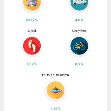
90.32 %
4.9 %
À pied
À bicyclette
0.59 %
0.0 %
Par tout autre moyen
4.19 %