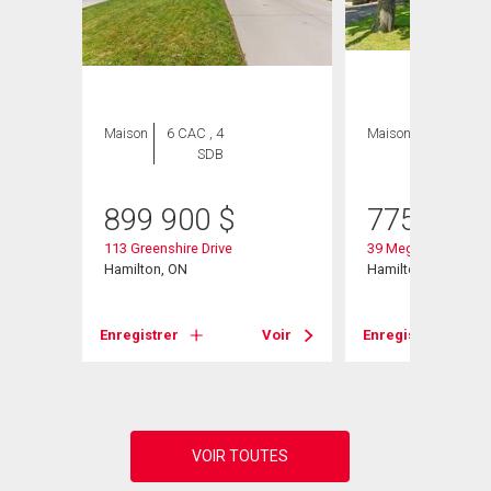
Maison
6 CAC , 4
Maison
4 CAC , 2
SDB
SDB
899 900
$
775 000
113 Greenshire Drive
39 Megna Court
Hamilton, ON
Hamilton, ON
Voir
Enregistrer
Voir
Enregistrer