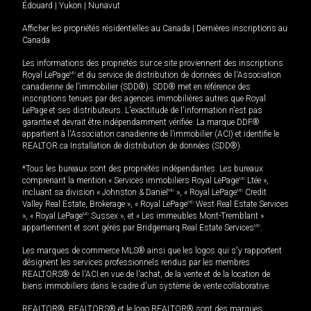
Édouard
|
Yukon
|
Nunavut
Afficher les propriétés résidentielles au Canada
|
Dernières inscriptions au
Canada
Les informations des propriétés sur ce site proviennent des inscriptions
Royal LePage
MD
et du service de distribution de données de l'Association
canadienne de l’immobilier (SDD®). SDD® met en référence des
inscriptions tenues par des agences immobilières autres que Royal
LePage et ses distributeurs. L'exactitude de l'information n'est pas
garantie et devrait être indépendamment vérifiée. La marque DDF®
appartient à l'Association canadienne de l’immobilier (ACI) et identifie le
REALTOR.ca Installation de distribution de données (SDD®).
*Tous les bureaux sont des propriétés indépendantes. Les bureaux
comprenant la mention « Services immobiliers Royal LePage
MD
Ltée »,
incluant sa division « Johnston & Daniel
MD
», « Royal LePage
MD
Credit
Valley Real Estate, Brokerage », « Royal LePage
MD
West Real Estate Services
», « Royal LePage
MD
Sussex », et « Les immeubles Mont-Tremblant »
appartiennent et sont gérés par Bridgemarq Real Estate Services
MD
.
Les marques de commerce MLS® ainsi que les logos qui s'y rapportent
désignent les services professionnels rendus par les membres
REALTORS® de l'ACI en vue de l'achat, de la vente et de la location de
biens immobiliers dans le cadre d'un système de vente collaborative.
REALTOR®, REALTORS® et le logo REALTOR® sont des marques