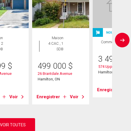
NOUVELLE INS
on
Maison
Commercial
 2
4 CAC , 1
DB
SDB
3 495 00
99
$
499 000
$
574 Upper James St
Hamilton, ON
 Avenue
26 Brantdale Avenue
Hamilton, ON
Enregistrer
Voir
Enregistrer
Voir