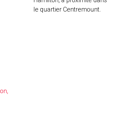
Hamilton, à proximité dans
le quartier Centremount.
on,