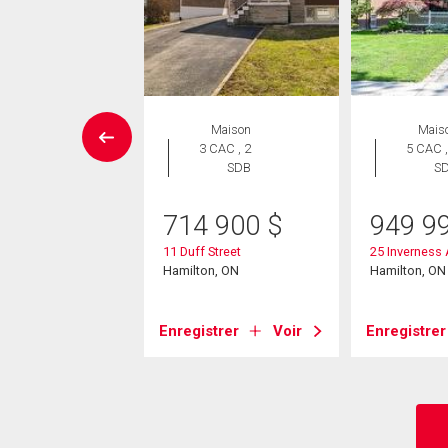
Maison
Maison
Mais
 CAC , 3
3 CAC , 2
5 CAC ,
SDB
SDB
S
5 000
$
714 900
$
949 9
 5th Street
11 Duff Street
25 Inverness
on, ON
Hamilton, ON
Hamilton, ON
strer
Voir
Enregistrer
Voir
Enregistrer