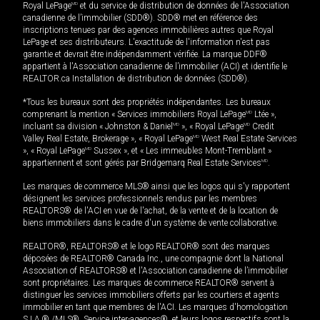
Royal LePage
MD
et du service de distribution de données de l'Association
canadienne de l’immobilier (SDD®). SDD® met en référence des
inscriptions tenues par des agences immobilières autres que Royal
LePage et ses distributeurs. L'exactitude de l'information n'est pas
garantie et devrait être indépendamment vérifiée. La marque DDF®
appartient à l'Association canadienne de l’immobilier (ACI) et identifie le
REALTOR.ca Installation de distribution de données (SDD®).
*Tous les bureaux sont des propriétés indépendantes. Les bureaux
comprenant la mention « Services immobiliers Royal LePage
MD
Ltée »,
incluant sa division « Johnston & Daniel
MD
», « Royal LePage
MD
Credit
Valley Real Estate, Brokerage », « Royal LePage
MD
West Real Estate Services
», « Royal LePage
MD
Sussex », et « Les immeubles Mont-Tremblant »
appartiennent et sont gérés par Bridgemarq Real Estate Services
MD
.
Les marques de commerce MLS® ainsi que les logos qui s'y rapportent
désignent les services professionnels rendus par les membres
REALTORS® de l'ACI en vue de l'achat, de la vente et de la location de
biens immobiliers dans le cadre d'un système de vente collaborative.
REALTOR®, REALTORS® et le logo REALTOR® sont des marques
déposées de REALTOR® Canada Inc., une compagnie dont la National
Association of REALTORS® et l'Association canadienne de l’immobilier
sont propriétaires. Les marques de commerce REALTOR® servent à
distinguer les services immobiliers offerts par les courtiers et agents
immobilier en tant que membres de l'ACI. Les marques d'homologation
S.I.A.® /MLS®, Service inter-agences®, et leurs logos respectifs sont la