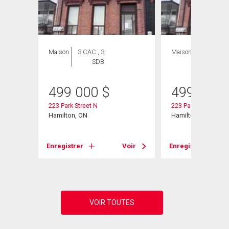
Maison
3 CAC , 3
Maison
3 CAC , 3
SDB
SDB
499 000
$
499 000
223 Park Street N
223 Park Street N
Hamilton, ON
Hamilton, ON
Voir
Enregistrer
Voir
Enregistrer