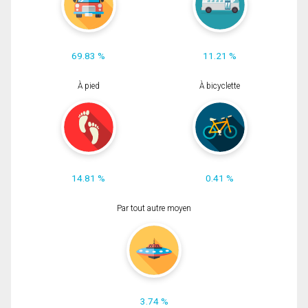
69.83 %
11.21 %
À pied
À bicyclette
14.81 %
0.41 %
Par tout autre moyen
3.74 %