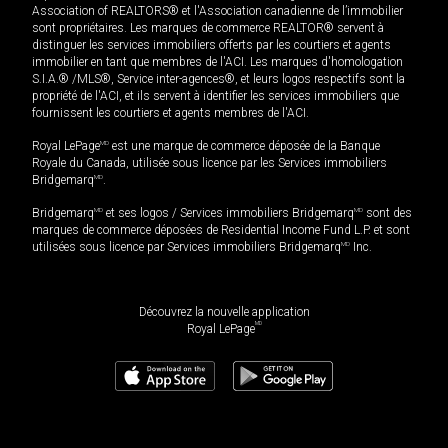
Association of REALTORS® et l'Association canadienne de l’immobilier
sont propriétaires. Les marques de commerce REALTOR® servent à
distinguer les services immobiliers offerts par les courtiers et agents
immobilier en tant que membres de l'ACI. Les marques d'homologation
S.I.A.® /MLS®, Service inter-agences®, et leurs logos respectifs sont la
propriété de l'ACI, et ils servent à identifier les services immobiliers que
fournissent les courtiers et agents membres de l'ACI.
Royal LePage
MD
est une marque de commerce déposée de la Banque
Royale du Canada, utilisée sous licence par les Services immobiliers
Bridgemarq
MD
.
Bridgemarq
MD
et ses logos / Services immobiliers Bridgemarq
MD
sont des
marques de commerce déposées de Residential Income Fund L.P. et sont
utilisées sous licence par Services immobiliers Bridgemarq
MD
Inc.
Découvrez la nouvelle application
MD
Royal LePage