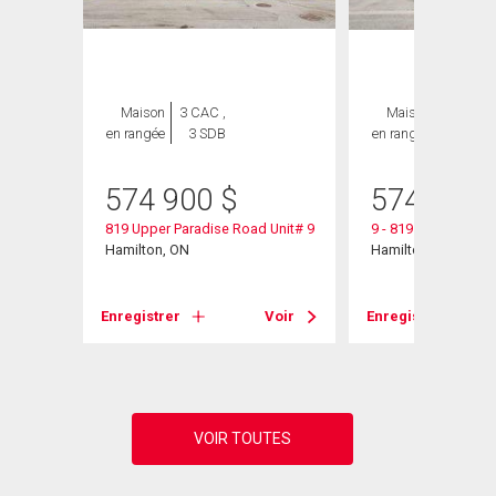
Maison
3 CAC ,
Maison
3 CAC ,
en rangée
3 SDB
en rangée
3 SDB
574 900
$
574 900
819 Upper Paradise Road Unit# 9
9 - 819 Upper Para
Hamilton, ON
Hamilton, ON
Voir
Enregistrer
Voir
Enregistrer