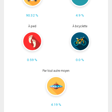
90.32 %
4.9 %
À pied
À bicyclette
0.59 %
0.0 %
Par tout autre moyen
4.19 %