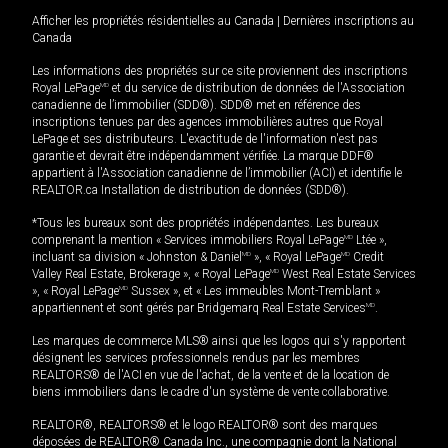
Afficher les propriétés résidentielles au Canada
|
Dernières inscriptions au
Canada
Les informations des propriétés sur ce site proviennent des inscriptions
Royal LePage
MD
et du service de distribution de données de l'Association
canadienne de l’immobilier (SDD®). SDD® met en référence des
inscriptions tenues par des agences immobilières autres que Royal
LePage et ses distributeurs. L'exactitude de l'information n'est pas
garantie et devrait être indépendamment vérifiée. La marque DDF®
appartient à l'Association canadienne de l’immobilier (ACI) et identifie le
REALTOR.ca Installation de distribution de données (SDD®).
*Tous les bureaux sont des propriétés indépendantes. Les bureaux
comprenant la mention « Services immobiliers Royal LePage
MD
Ltée »,
incluant sa division « Johnston & Daniel
MD
», « Royal LePage
MD
Credit
Valley Real Estate, Brokerage », « Royal LePage
MD
West Real Estate Services
», « Royal LePage
MD
Sussex », et « Les immeubles Mont-Tremblant »
appartiennent et sont gérés par Bridgemarq Real Estate Services
MD
.
Les marques de commerce MLS® ainsi que les logos qui s'y rapportent
désignent les services professionnels rendus par les membres
REALTORS® de l'ACI en vue de l'achat, de la vente et de la location de
biens immobiliers dans le cadre d'un système de vente collaborative.
REALTOR®, REALTORS® et le logo REALTOR® sont des marques
déposées de REALTOR® Canada Inc., une compagnie dont la National