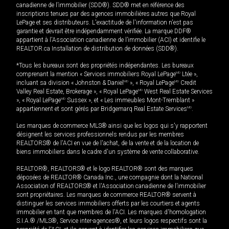
canadienne de l’immobilier (SDD®). SDD® met en référence des
inscriptions tenues par des agences immobilières autres que Royal
LePage et ses distributeurs. L'exactitude de l'information n'est pas
garantie et devrait être indépendamment vérifiée. La marque DDF®
appartient à l'Association canadienne de l’immobilier (ACI) et identifie le
REALTOR.ca Installation de distribution de données (SDD®).
*Tous les bureaux sont des propriétés indépendantes. Les bureaux
comprenant la mention « Services immobiliers Royal LePage
MD
Ltée »,
incluant sa division « Johnston & Daniel
MD
», « Royal LePage
MD
Credit
Valley Real Estate, Brokerage », « Royal LePage
MD
West Real Estate Services
», « Royal LePage
MD
Sussex », et « Les immeubles Mont-Tremblant »
appartiennent et sont gérés par Bridgemarq Real Estate Services
MD
.
Les marques de commerce MLS® ainsi que les logos qui s'y rapportent
désignent les services professionnels rendus par les membres
REALTORS® de l'ACI en vue de l'achat, de la vente et de la location de
biens immobiliers dans le cadre d'un système de vente collaborative.
REALTOR®, REALTORS® et le logo REALTOR® sont des marques
déposées de REALTOR® Canada Inc., une compagnie dont la National
Association of REALTORS® et l'Association canadienne de l’immobilier
sont propriétaires. Les marques de commerce REALTOR® servent à
distinguer les services immobiliers offerts par les courtiers et agents
immobilier en tant que membres de l'ACI. Les marques d'homologation
S.I.A.® /MLS®, Service inter-agences®, et leurs logos respectifs sont la