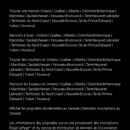
Trouver une maison
Ontario
|
Québec
|
Alberta
|
Colombie-Britannique
|
Manitoba
|
Saskatchewan
|
Nouveau-Brunswick
|
Terre-Neuve-et-Labrador
|
Territoires du Nord-Ouest
|
Nouvelle-Écosse
|
Île-du-Prince-Édouard
|
Yukon
|
Nunavut
.
Maisons à louer -
Ontario
|
Québec
|
Alberta
|
Colombie-Britannique
|
Manitoba
|
Saskatchewan
|
Nouveau-Brunswick
|
Terre-Neuve-et-Labrador
|
Territoires du Nord-Ouest
|
Nouvelle-Écosse
|
Île-du-Prince-Édouard
|
Yukon
|
Nunavut
.
Trouver des courtiers en
Ontario
|
Québec
|
Alberta
|
Colombie-Britannique
|
Manitoba
|
Saskatchewan
|
Nouveau-Brunswick
|
Terre-Neuve-et-
Labrador
|
Territoires du Nord-Ouest
|
Nouvelle-Écosse
|
Île-du-Prince-
Édouard
|
Yukon
|
Nunavut
Parcourir les bureaux en
Ontario
|
Québec
|
Alberta
|
Colombie-Britannique
|
Manitoba
|
Saskatchewan
|
Nouveau-Brunswick
|
Terre-Neuve-et-
Labrador
|
Territoires du Nord-Ouest
|
Nouvelle-Écosse
|
Île-du-Prince-
Édouard
|
Yukon
|
Nunavut
Afficher les propriétés résidentielles au Canada
|
Dernières inscriptions au
Canada
Les informations des propriétés sur ce site proviennent des inscriptions
Royal LePage
MD
et du service de distribution de données de l'Association