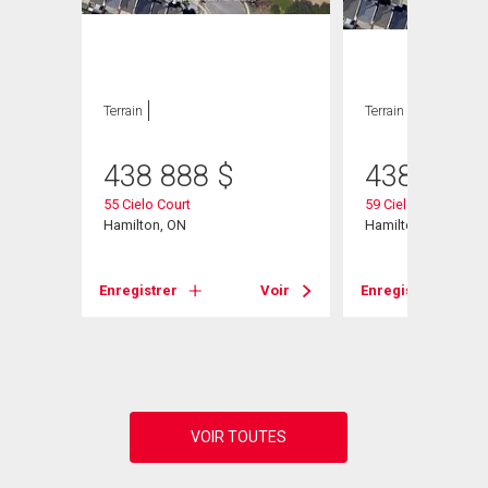
ION
Terrain
Terrain
438 888
$
438 888
55 Cielo Court
59 Cielo Court
Hamilton, ON
Hamilton, ON
Enregistrer
Voir
Enregistrer
Voir