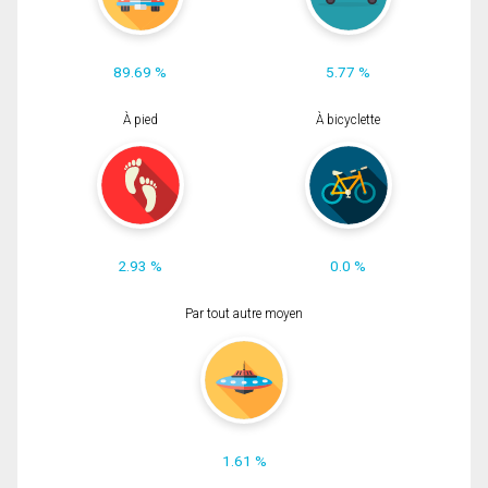
89.69 %
5.77 %
À pied
À bicyclette
2.93 %
0.0 %
Par tout autre moyen
1.61 %