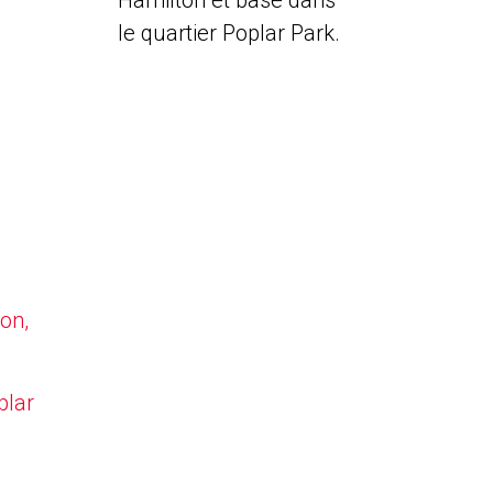
Hamilton et basé dans
le quartier Poplar Park.
on,
plar