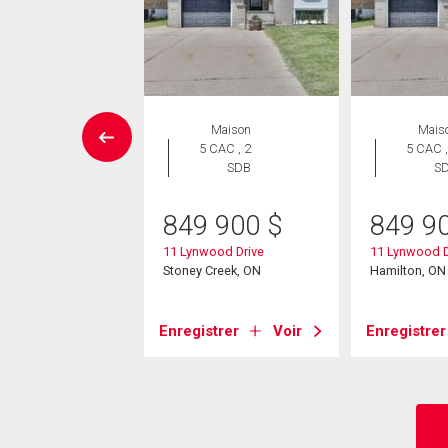
UVELLE INSCRIPTION
Maison
Mais
ropriété
5 CAC , 2
5 CAC ,
 CAC , 2
SDB
S
SDB
849 900
$
849 9
9 900
$
11 Lynwood Drive
11 Lynwood D
Highway Unit# 308
Stoney Creek, ON
Hamilton, ON
Creek, ON
Enregistrer
Voir
Enregistrer
strer
Voir