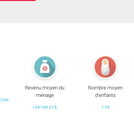
Revenu moyen du
Nombre moyen
ménage
d'enfants
/Cols
124 709.21 $
1.79