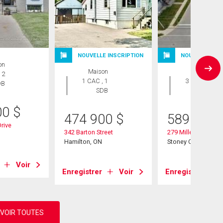
NOUVELLE INSCRIPTION
NOUVELLE INS
on
Maison
Maison
 2
1 CAC , 1
3 CAC , 1
DB
SDB
SDB
00
$
474 900
$
589 990
rive
342 Barton Street
279 Millen Road
Hamilton, ON
Stoney Creek, ON
Voir
Enregistrer
Voir
Enregistrer