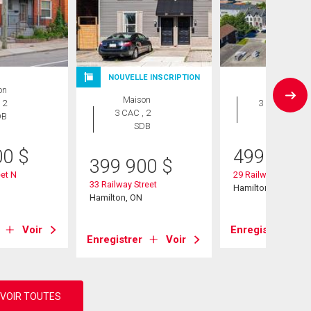
NOUVELLE INSCRIPTION
on
Maison
Maison
 2
3 CAC , 2
3 CAC , 2
DB
SDB
SDB
00
$
499 900
399 900
$
et N
29 Railway Street
33 Railway Street
Hamilton, ON
Hamilton, ON
Voir
Enregistrer
Enregistrer
Voir