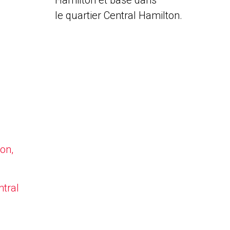
Hamilton et basé dans
le quartier Central Hamilton.
on,
ntral