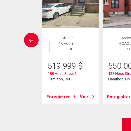
Maison
Maison
Mais
 CAC , 4
4 CAC , 3
4 CAC ,
SDB
SDB
S
9 950
$
519 999
$
550 0
 Street N
188 Hess Street N
128 Hess Stre
on, ON
Hamilton, ON
Hamilton, ON
strer
Voir
Enregistrer
Voir
Enregistrer