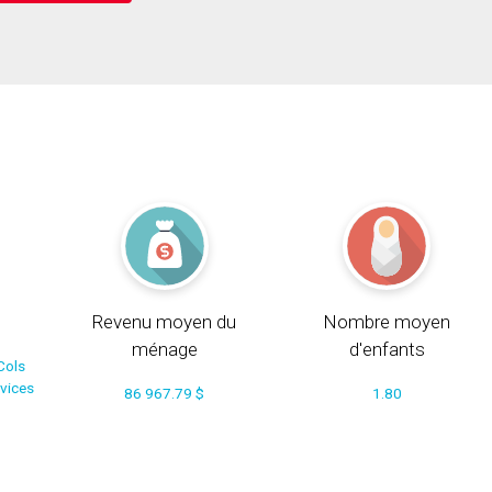
Revenu moyen du
Nombre moyen
ménage
d'enfants
Cols
rvices
86 967.79 $
1.80