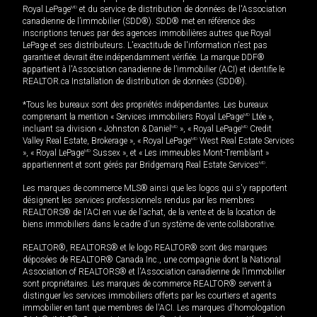
Royal LePage
MD
et du service de distribution de données de l'Association
canadienne de l’immobilier (SDD®). SDD® met en référence des
inscriptions tenues par des agences immobilières autres que Royal
LePage et ses distributeurs. L'exactitude de l'information n'est pas
garantie et devrait être indépendamment vérifiée. La marque DDF®
appartient à l'Association canadienne de l’immobilier (ACI) et identifie le
REALTOR.ca Installation de distribution de données (SDD®).
*Tous les bureaux sont des propriétés indépendantes. Les bureaux
comprenant la mention « Services immobiliers Royal LePage
MD
Ltée »,
incluant sa division « Johnston & Daniel
MD
», « Royal LePage
MD
Credit
Valley Real Estate, Brokerage », « Royal LePage
MD
West Real Estate Services
», « Royal LePage
MD
Sussex », et « Les immeubles Mont-Tremblant »
appartiennent et sont gérés par Bridgemarq Real Estate Services
MD
.
Les marques de commerce MLS® ainsi que les logos qui s'y rapportent
désignent les services professionnels rendus par les membres
REALTORS® de l'ACI en vue de l'achat, de la vente et de la location de
biens immobiliers dans le cadre d'un système de vente collaborative.
REALTOR®, REALTORS® et le logo REALTOR® sont des marques
déposées de REALTOR® Canada Inc., une compagnie dont la National
Association of REALTORS® et l'Association canadienne de l’immobilier
sont propriétaires. Les marques de commerce REALTOR® servent à
distinguer les services immobiliers offerts par les courtiers et agents
immobilier en tant que membres de l'ACI. Les marques d'homologation