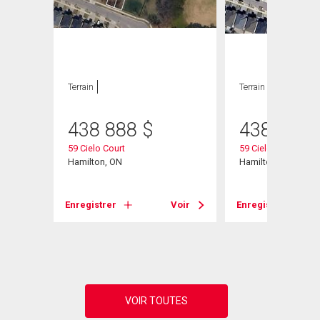
Terrain
Terrain
438 888
$
438 888
59 Cielo Court
59 Cielo Court
Hamilton, ON
Hamilton, ON
Enregistrer
Voir
Enregistrer
Voir