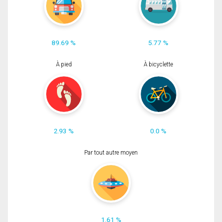
89.69 %
5.77 %
À pied
À bicyclette
2.93 %
0.0 %
Par tout autre moyen
1.61 %