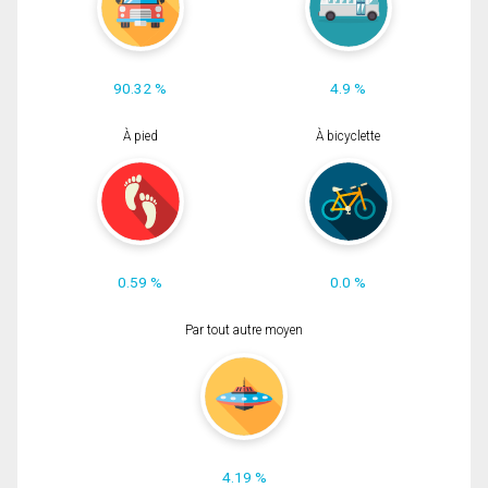
90.32 %
4.9 %
À pied
À bicyclette
0.59 %
0.0 %
Par tout autre moyen
4.19 %