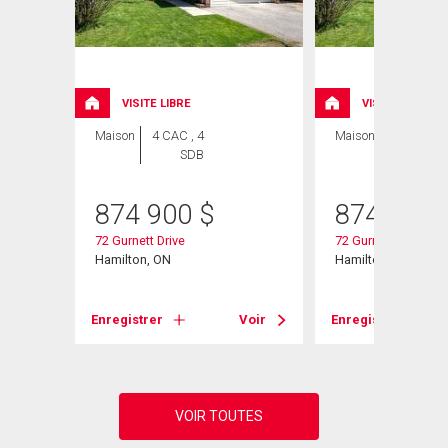
ION
VISITE LIBRE
VISITE LIBRE
Maison
4 CAC , 4
Maison
5 CAC , 4
SDB
SDB
874 900
$
874 900
72 Gurnett Drive
72 Gurnett Drive
Hamilton, ON
Hamilton, ON
Voir
Enregistrer
Voir
Enregistrer