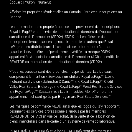
Édouard
|
Yukon
|
Nunavut
Afficher les propriétés résidentielles au Canada
|
Dernières inscriptions au
Canada
Les informations des propriétés sur ce site proviennent des inscriptions
Royal LePage
MD
et du service de distribution de données de l'Association
canadienne de l’immobilier (SDD®). SDD® met en référence des
inscriptions tenues par des agences immobilières autres que Royal
LePage et ses distributeurs. L'exactitude de l'information n'est pas
garantie et devrait être indépendamment vérifiée. La marque DDF®
appartient à l'Association canadienne de l’immobilier (ACI) et identifie le
REALTOR.ca Installation de distribution de données (SDD®).
*Tous les bureaux sont des propriétés indépendantes. Les bureaux
comprenant la mention « Services immobiliers Royal LePage
MD
Ltée »,
incluant sa division « Johnston & Daniel
MD
», « Royal LePage
MD
Credit
Valley Real Estate, Brokerage », « Royal LePage
MD
West Real Estate Services
», « Royal LePage
MD
Sussex », et « Les immeubles Mont-Tremblant »
appartiennent et sont gérés par Bridgemarq Real Estate Services
MD
.
Les marques de commerce MLS® ainsi que les logos qui s'y rapportent
désignent les services professionnels rendus par les membres
REALTORS® de l'ACI en vue de l'achat, de la vente et de la location de
biens immobiliers dans le cadre d'un système de vente collaborative.
REALTOR®, REALTORS® et le logo REALTOR® sont des marques